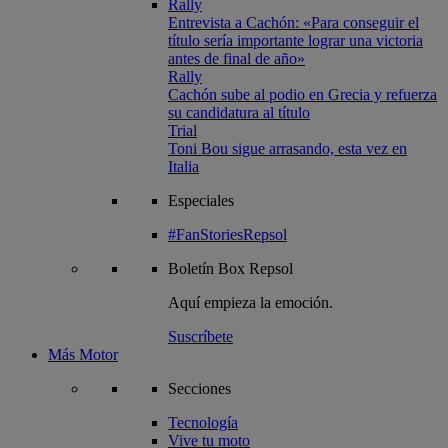
Rally
Entrevista a Cachón: «Para conseguir el
título sería importante lograr una victoria
antes de final de año»
Rally
Cachón sube al podio en Grecia y refuerza
su candidatura al título
Trial
Toni Bou sigue arrasando, esta vez en
Italia
Especiales
#FanStoriesRepsol
Boletín
Box Repsol
Aquí empieza la emoción.
Suscríbete
Más Motor
Secciones
Tecnología
Vive tu moto