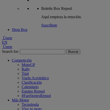
Boletín
Box Repsol
Aquí empieza la emoción.
Suscríbete
Shop Box
Únete
EN
Únete
Search for:
Competición
MotoGP
Rally
Trial
Vuelo Acrobático
Clasificación
Calendario
Equipo Repsol
#FanStoriesRepsol
Más Motor
Tecnología
Vive tu moto