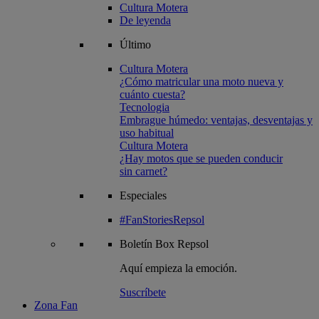
Cultura Motera
De leyenda
Último
Cultura Motera
¿Cómo matricular una moto nueva y
cuánto cuesta?
Tecnologia
Embrague húmedo: ventajas, desventajas y
uso habitual
Cultura Motera
¿Hay motos que se pueden conducir
sin carnet?
Especiales
#FanStoriesRepsol
Boletín
Box Repsol
Aquí empieza la emoción.
Suscríbete
Zona Fan