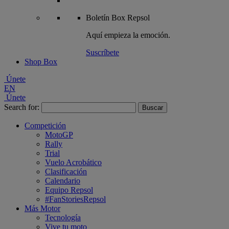
Boletín
Box Repsol
Aquí empieza la emoción.
Suscríbete
Shop Box
Únete
EN
Únete
Search for:
Competición
MotoGP
Rally
Trial
Vuelo Acrobático
Clasificación
Calendario
Equipo Repsol
#FanStoriesRepsol
Más Motor
Tecnología
Vive tu moto