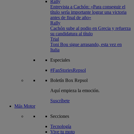
Rally
Entrevista a Cachón: «Para conseguir el
título sería importante lograr una victoria
antes de final de año»
Rally
Cachón sube al podio en Grecia y refuerza
su candidatura al título
Trial
Toni Bou sigue arrasando, esta vez en
Italia
Especiales
#FanStoriesRepsol
Boletín
Box Repsol
Aquí empieza la emoción.
Suscríbete
Más Motor
Secciones
Tecnología
Vive tu moto