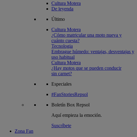
Cultura Motera
De leyenda
Último
Cultura Motera
¿Cómo matricular una moto nueva y
cuánto cuesta?
Tecnologia
Embrague húmedo: ventajas, desventajas y
uso habitual
Cultura Motera
¿Hay motos que se pueden conducir
sin carnet?
Especiales
#FanStoriesRepsol
Boletín
Box Repsol
Aquí empieza la emoción.
Suscríbete
Zona Fan