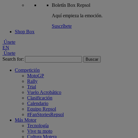
Boletín
Box Repsol
Aquí empieza la emoción.
Suscríbete
Shop Box
Únete
EN
Únete
Search for:
Competición
MotoGP
Rally
Trial
Vuelo Acrobático
Clasificación
Calendario
Equipo Repsol
#FanStoriesRepsol
Más Motor
Tecnología
Vive tu moto
Cultura Motera