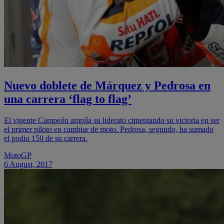
Nuevo doblete de Márquez y Pedrosa en
una carrera ‘flag to flag’
El vigente Campeón amplía su liderato cimentando su victoria en ser
el primer piloto en cambiar de moto. Pedrosa, segundo, ha sumado
el podio 150 de su carrera.
MotoGP
6 August, 2017