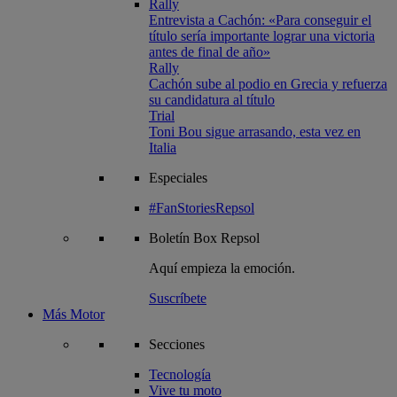
Rally
Entrevista a Cachón: «Para conseguir el
título sería importante lograr una victoria
antes de final de año»
Rally
Cachón sube al podio en Grecia y refuerza
su candidatura al título
Trial
Toni Bou sigue arrasando, esta vez en
Italia
Especiales
#FanStoriesRepsol
Boletín
Box Repsol
Aquí empieza la emoción.
Suscríbete
Más Motor
Secciones
Tecnología
Vive tu moto