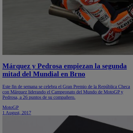
Márquez y Pedrosa empiezan la segunda
mitad del Mundial en Brno
Este fin de semana se celebra el Gran Premio de la República Checa
con Márquez liderando el Campeonato del Mundo de MotoGP y
Pedrosa, a 26 puntos de su compañero.
MotoGP
1 August, 2017