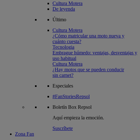
Cultura Motera
De leyenda
Último
Cultura Motera
¿Cómo matricular una moto nueva y
cuánto cuesta?
Tecnologia
Embrague húmedo: ventajas, desventajas y
uso habitual
Cultura Motera
¿Hay motos que se pueden conducir
sin carnet?
Especiales
#FanStoriesRepsol
Boletín
Box Repsol
Aquí empieza la emoción.
Suscríbete
Zona Fan