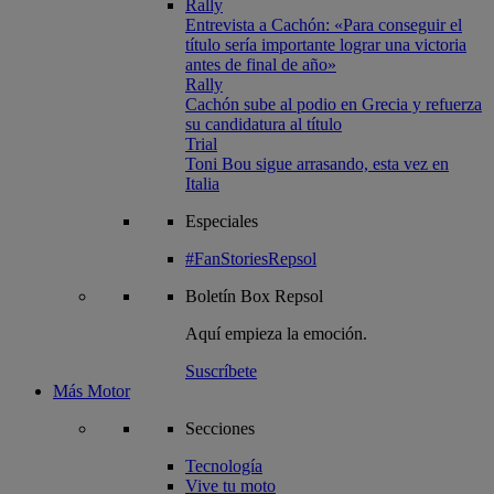
Rally
Entrevista a Cachón: «Para conseguir el
título sería importante lograr una victoria
antes de final de año»
Rally
Cachón sube al podio en Grecia y refuerza
su candidatura al título
Trial
Toni Bou sigue arrasando, esta vez en
Italia
Especiales
#FanStoriesRepsol
Boletín
Box Repsol
Aquí empieza la emoción.
Suscríbete
Más Motor
Secciones
Tecnología
Vive tu moto