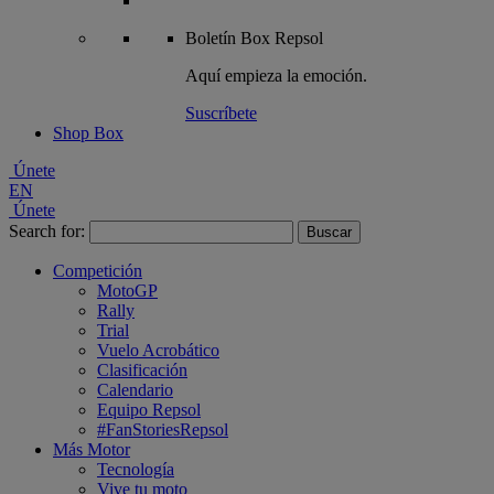
Boletín
Box Repsol
Aquí empieza la emoción.
Suscríbete
Shop Box
Únete
EN
Únete
Search for:
Competición
MotoGP
Rally
Trial
Vuelo Acrobático
Clasificación
Calendario
Equipo Repsol
#FanStoriesRepsol
Más Motor
Tecnología
Vive tu moto