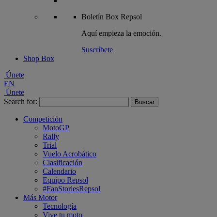
Boletín
Box Repsol
Aquí empieza la emoción.
Suscríbete
Shop Box
Únete
EN
Únete
Search for:
Competición
MotoGP
Rally
Trial
Vuelo Acrobático
Clasificación
Calendario
Equipo Repsol
#FanStoriesRepsol
Más Motor
Tecnología
Vive tu moto