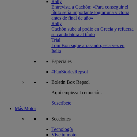
Rally
Entrevista a Cachón: «Para conseguir el
título sería importante lograr una victoria
antes de final de año»
Rally
Cachón sube al podio en Grecia y refuerza
su candidatura al título
Trial
Toni Bou sigue arrasando, esta vez en
Italia
Especiales
#FanStoriesRepsol
Boletín
Box Repsol
Aquí empieza la emoción.
Suscríbete
Más Motor
Secciones
Tecnología
Vive tu moto