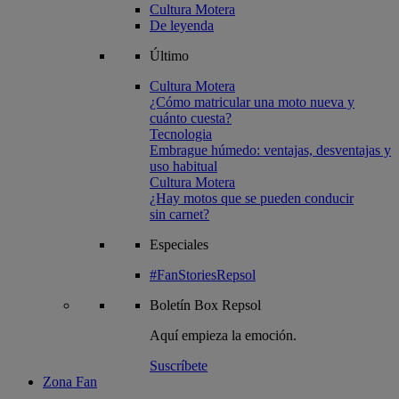
Cultura Motera
De leyenda
Último
Cultura Motera
¿Cómo matricular una moto nueva y
cuánto cuesta?
Tecnologia
Embrague húmedo: ventajas, desventajas y
uso habitual
Cultura Motera
¿Hay motos que se pueden conducir
sin carnet?
Especiales
#FanStoriesRepsol
Boletín
Box Repsol
Aquí empieza la emoción.
Suscríbete
Zona Fan