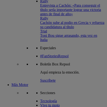
Rally
Entrevista a Cachón: «Para conseguir el
título sería importante lograr una victoria
antes de final de año»
Rally
Cachón sube al podio en Grecia y refuerza
su candidatura al título
Trial
Toni Bou sigue arrasando, esta vez en
Italia
Especiales
#FanStoriesRepsol
Boletín
Box Repsol
Aquí empieza la emoción.
Suscríbete
Más Motor
Secciones
Tecnología
Vive tu moto