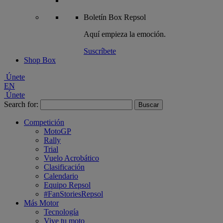
Boletín
Box Repsol
Aquí empieza la emoción.
Suscríbete
Shop Box
Únete
EN
Únete
Search for:
Competición
MotoGP
Rally
Trial
Vuelo Acrobático
Clasificación
Calendario
Equipo Repsol
#FanStoriesRepsol
Más Motor
Tecnología
Vive tu moto