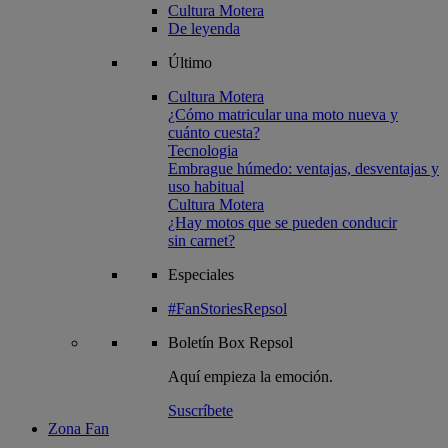
Cultura Motera
De leyenda
Último
Cultura Motera
¿Cómo matricular una moto nueva y
cuánto cuesta?
Tecnologia
Embrague húmedo: ventajas, desventajas y
uso habitual
Cultura Motera
¿Hay motos que se pueden conducir
sin carnet?
Especiales
#FanStoriesRepsol
Boletín
Box Repsol
Aquí empieza la emoción.
Suscríbete
Zona Fan