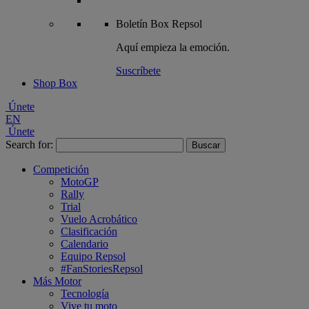
Boletín
Box Repsol
Aquí empieza la emoción.
Suscríbete
Shop Box
Únete
EN
Únete
Search for:
Competición
MotoGP
Rally
Trial
Vuelo Acrobático
Clasificación
Calendario
Equipo Repsol
#FanStoriesRepsol
Más Motor
Tecnología
Vive tu moto