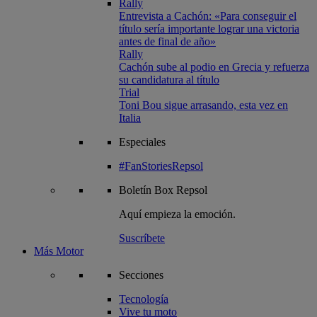
Rally
Entrevista a Cachón: «Para conseguir el
título sería importante lograr una victoria
antes de final de año»
Rally
Cachón sube al podio en Grecia y refuerza
su candidatura al título
Trial
Toni Bou sigue arrasando, esta vez en
Italia
Especiales
#FanStoriesRepsol
Boletín
Box Repsol
Aquí empieza la emoción.
Suscríbete
Más Motor
Secciones
Tecnología
Vive tu moto