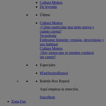
Cultura Motera
De leyenda
Último
Cultura Motera
¿Cómo matricular una moto nueva y
cuánto cuesta?
Tecnologia
Embrague húmedo: ventajas, desventajas y
uso habitual
Cultura Motera
¿Hay motos que se pueden conducir
sin carnet?
Especiales
#FanStoriesRepsol
Boletín
Box Repsol
Aquí empieza la emoción.
Suscríbete
Zona Fan