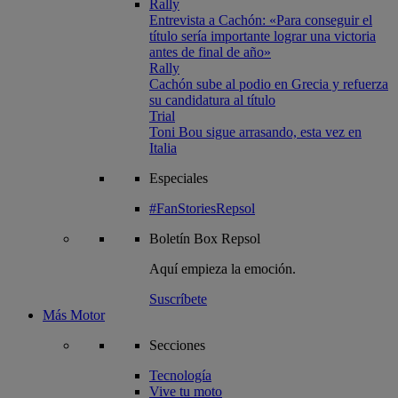
Rally
Entrevista a Cachón: «Para conseguir el
título sería importante lograr una victoria
antes de final de año»
Rally
Cachón sube al podio en Grecia y refuerza
su candidatura al título
Trial
Toni Bou sigue arrasando, esta vez en
Italia
Especiales
#FanStoriesRepsol
Boletín
Box Repsol
Aquí empieza la emoción.
Suscríbete
Más Motor
Secciones
Tecnología
Vive tu moto