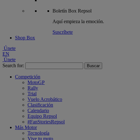
Boletín
Box Repsol
Aquí empieza la emoción.
Suscríbete
Shop Box
Únete
EN
Únete
Search for:
Competición
MotoGP
Rally
Trial
Vuelo Acrobático
Clasificación
Calendario
Equipo Repsol
#FanStoriesRepsol
Más Motor
Tecnología
Vive tu moto