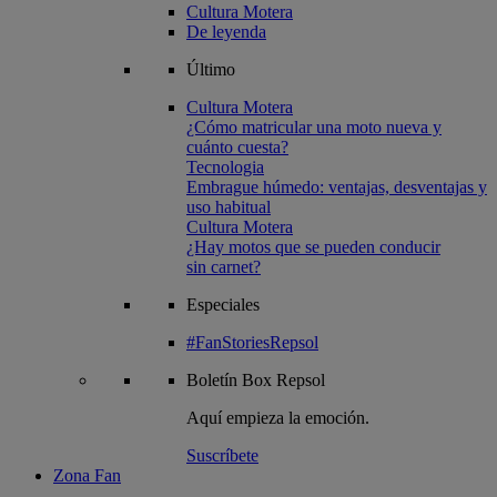
Cultura Motera
De leyenda
Último
Cultura Motera
¿Cómo matricular una moto nueva y
cuánto cuesta?
Tecnologia
Embrague húmedo: ventajas, desventajas y
uso habitual
Cultura Motera
¿Hay motos que se pueden conducir
sin carnet?
Especiales
#FanStoriesRepsol
Boletín
Box Repsol
Aquí empieza la emoción.
Suscríbete
Zona Fan