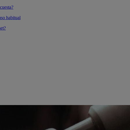
cuesta?
so habitual
et?