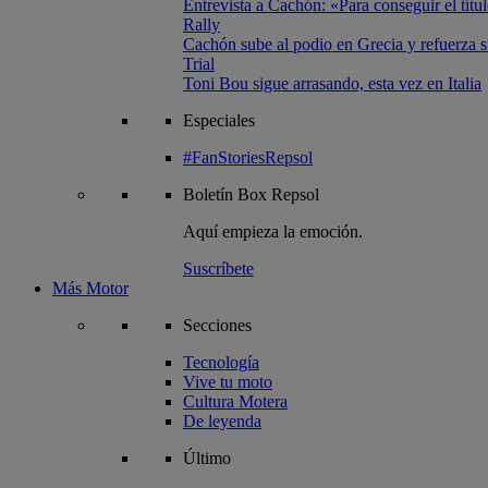
Entrevista a Cachón: «Para conseguir el títul
Rally
Cachón sube al podio en Grecia y refuerza su
Trial
Toni Bou sigue arrasando, esta vez en Italia
Especiales
#FanStoriesRepsol
Boletín
Box Repsol
Aquí empieza la emoción.
Suscríbete
Más Motor
Secciones
Tecnología
Vive tu moto
Cultura Motera
De leyenda
Último