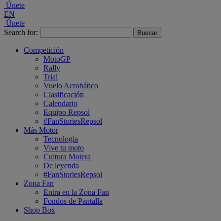
Únete
EN
Únete
Search for:
Competición
MotoGP
Rally
Trial
Vuelo Acrobático
Clasificación
Calendario
Equipo Repsol
#FanStoriesRepsol
Más Motor
Tecnología
Vive tu moto
Cultura Motera
De leyenda
#FanStoriesRepsol
Zona Fan
Entra en la Zona Fan
Fondos de Pantalla
Shop Box