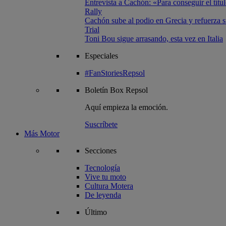
Entrevista a Cachón: «Para conseguir el títul
Rally
Cachón sube al podio en Grecia y refuerza su
Trial
Toni Bou sigue arrasando, esta vez en Italia
Especiales
#FanStoriesRepsol
Boletín
Box Repsol
Aquí empieza la emoción.
Suscríbete
Más Motor
Secciones
Tecnología
Vive tu moto
Cultura Motera
De leyenda
Último