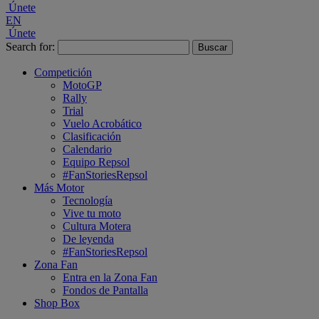
Únete
EN
Únete
Search for:
Competición
MotoGP
Rally
Trial
Vuelo Acrobático
Clasificación
Calendario
Equipo Repsol
#FanStoriesRepsol
Más Motor
Tecnología
Vive tu moto
Cultura Motera
De leyenda
#FanStoriesRepsol
Zona Fan
Entra en la Zona Fan
Fondos de Pantalla
Shop Box