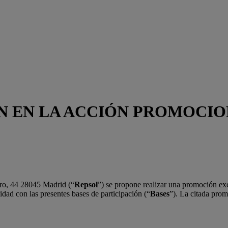
ÓN EN LA ACCIÓN PROMOCI
o, 44 28045 Madrid (“
Repsol
”) se propone realizar una promoción exc
idad con las presentes bases de participación (“
Bases
”). La citada pro