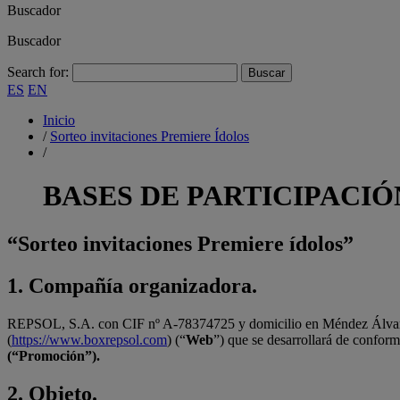
Buscador
Buscador
Search for:
ES
EN
Inicio
/
Sorteo invitaciones Premiere Ídolos
/
BASES DE PARTICIPACI
“Sorteo invitaciones Premiere ídolos”
1.
Compañía organizadora.
REPSOL, S.A. con CIF nº A-78374725 y domicilio en Méndez Álvar
(
https://www.boxrepsol.com
) (“
Web
”) que se desarrollará de conform
(“Promoción”).
2.
Objeto.