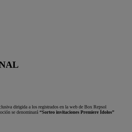
ONAL
lusiva dirigida a los registrados en la web de Box Repsol
moción se denominará
“Sorteo invitaciones Premiere Ídolos”