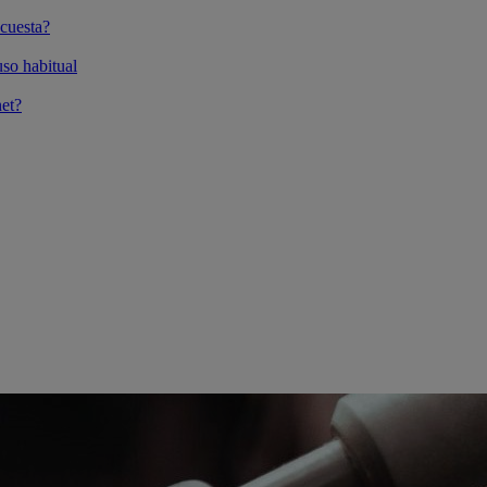
cuesta?
so habitual
et?