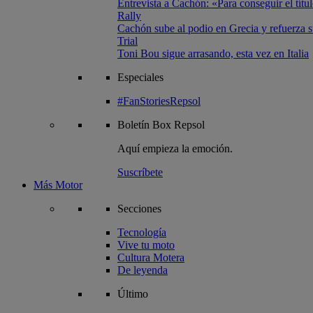
Entrevista a Cachón: «Para conseguir el títul
Rally
Cachón sube al podio en Grecia y refuerza su
Trial
Toni Bou sigue arrasando, esta vez en Italia
Especiales
#FanStoriesRepsol
Boletín
Box Repsol
Aquí empieza la emoción.
Suscríbete
Más Motor
Secciones
Tecnología
Vive tu moto
Cultura Motera
De leyenda
Último