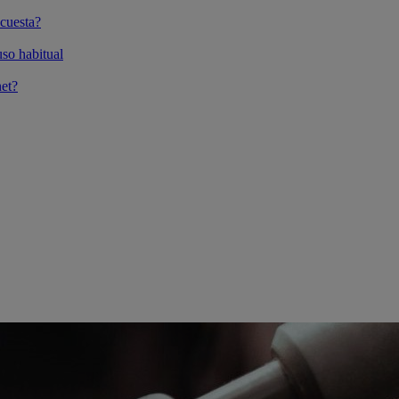
cuesta?
so habitual
et?