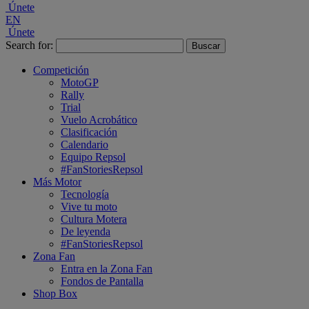
Únete
EN
Únete
Search for:
Competición
MotoGP
Rally
Trial
Vuelo Acrobático
Clasificación
Calendario
Equipo Repsol
#FanStoriesRepsol
Más Motor
Tecnología
Vive tu moto
Cultura Motera
De leyenda
#FanStoriesRepsol
Zona Fan
Entra en la Zona Fan
Fondos de Pantalla
Shop Box