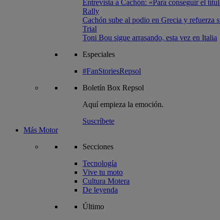
Entrevista a Cachón: «Para conseguir el títul
Rally
Cachón sube al podio en Grecia y refuerza su
Trial
Toni Bou sigue arrasando, esta vez en Italia
Especiales
#FanStoriesRepsol
Boletín
Box Repsol
Aquí empieza la emoción.
Suscríbete
Más Motor
Secciones
Tecnología
Vive tu moto
Cultura Motera
De leyenda
Último