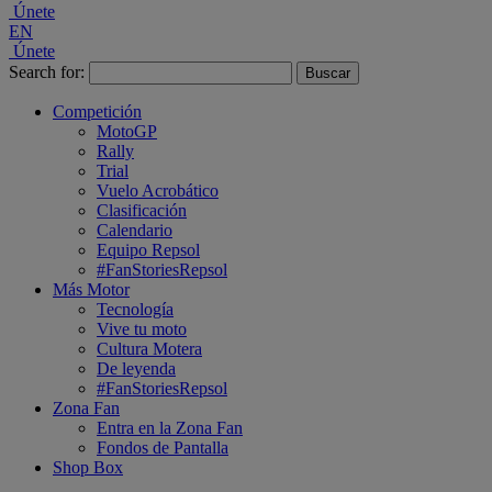
Únete
EN
Únete
Search for:
Competición
MotoGP
Rally
Trial
Vuelo Acrobático
Clasificación
Calendario
Equipo Repsol
#FanStoriesRepsol
Más Motor
Tecnología
Vive tu moto
Cultura Motera
De leyenda
#FanStoriesRepsol
Zona Fan
Entra en la Zona Fan
Fondos de Pantalla
Shop Box