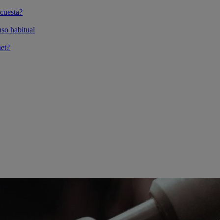
cuesta?
so habitual
et?