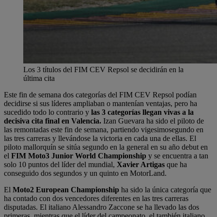
Los 3 títulos del FIM CEV Repsol se decidirán en la
última cita
Este fin de semana dos categorías del FIM CEV Repsol podían
decidirse si sus líderes ampliaban o mantenían ventajas, pero ha
sucedido todo lo contrario y
las 3 categorías llegan vivas a la
decisiva cita final en Valencia.
Izan Guevara ha sido el piloto de
las remontadas este fin de semana, partiendo vigesimosegundo en
las tres carreras y llevándose la victoria en cada una de ellas. El
piloto mallorquín se sitúa segundo en la general en su año debut en
el
FIM Moto3 Junior World Championship
y se encuentra a tan
solo 10 puntos del líder del mundial,
Xavier Artigas
que ha
conseguido dos segundos y un quinto en MotorLand.
El
Moto2 European Championship
ha sido la única categoría que
ha contado con dos vencedores diferentes en las tres carreras
disputadas. El italiano Alessandro Zaccone se ha llevado las dos
primeras, mientras que el líder del campeonato, el también italiano