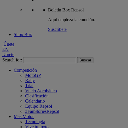
Boletín
Box Repsol
Aquí empieza la emoción.
Suscríbete
Shop Box
Únete
EN
Únete
Search for:
Competición
MotoGP
Rally
Trial
Vuelo Acrobático
Clasificación
Calendario
Equipo Repsol
#FanStoriesRepsol
Más Motor
Tecnología
Vive tu moto