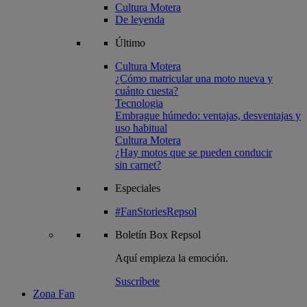
Cultura Motera
De leyenda
Último
Cultura Motera
¿Cómo matricular una moto nueva y
cuánto cuesta?
Tecnologia
Embrague húmedo: ventajas, desventajas y
uso habitual
Cultura Motera
¿Hay motos que se pueden conducir
sin carnet?
Especiales
#FanStoriesRepsol
Boletín
Box Repsol
Aquí empieza la emoción.
Suscríbete
Zona Fan