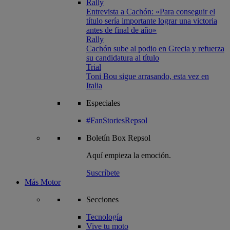
Rally
Entrevista a Cachón: «Para conseguir el
título sería importante lograr una victoria
antes de final de año»
Rally
Cachón sube al podio en Grecia y refuerza
su candidatura al título
Trial
Toni Bou sigue arrasando, esta vez en
Italia
Especiales
#FanStoriesRepsol
Boletín
Box Repsol
Aquí empieza la emoción.
Suscríbete
Más Motor
Secciones
Tecnología
Vive tu moto