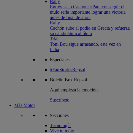
Rally
Entrevista a Cachón: «Para conseguir el
título sería importante lograr una victoria
antes de final de año»
Rally
Cachón sube al podio en Grecia y refuerza
su candidatura al título
Trial
Toni Bou sigue arrasando, esta vez en
Italia
Especiales
#FanStoriesRepsol
Boletín
Box Repsol
Aquí empieza la emoción.
Suscríbete
Más Motor
Secciones
Tecnología
Vive tu moto