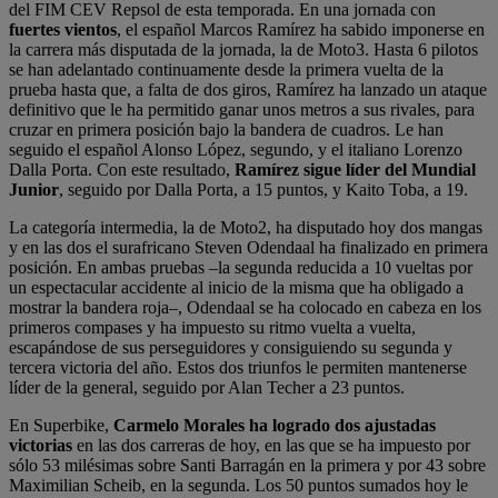
del FIM CEV Repsol de esta temporada. En una jornada con
fuertes vientos
, el español Marcos Ramírez ha sabido imponerse en
la carrera más disputada de la jornada, la de Moto3. Hasta 6 pilotos
se han adelantado continuamente desde la primera vuelta de la
prueba hasta que, a falta de dos giros, Ramírez ha lanzado un ataque
definitivo que le ha permitido ganar unos metros a sus rivales, para
cruzar en primera posición bajo la bandera de cuadros. Le han
seguido el español Alonso López, segundo, y el italiano Lorenzo
Dalla Porta. Con este resultado,
Ramírez sigue líder del Mundial
Junior
, seguido por Dalla Porta, a 15 puntos, y Kaito Toba, a 19.
La categoría intermedia, la de Moto2, ha disputado hoy dos mangas
y en las dos el surafricano Steven Odendaal ha finalizado en primera
posición. En ambas pruebas –la segunda reducida a 10 vueltas por
un espectacular accidente al inicio de la misma que ha obligado a
mostrar la bandera roja–, Odendaal se ha colocado en cabeza en los
primeros compases y ha impuesto su ritmo vuelta a vuelta,
escapándose de sus perseguidores y consiguiendo su segunda y
tercera victoria del año. Estos dos triunfos le permiten mantenerse
líder de la general, seguido por Alan Techer a 23 puntos.
En Superbike,
Carmelo Morales ha logrado dos ajustadas
victorias
en las dos carreras de hoy, en las que se ha impuesto por
sólo 53 milésimas sobre Santi Barragán en la primera y por 43 sobre
Maximilian Scheib, en la segunda. Los 50 puntos sumados hoy le