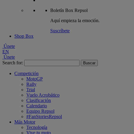
Boletín
Box Repsol
Aquí empieza la emoción.
Suscríbete
Shop Box
Únete
EN
Únete
Search for:
Competición
MotoGP
Rally
Trial
Vuelo Acrobático
Clasificación
Calendario
Equipo Repsol
#FanStoriesRepsol
Más Motor
Tecnología
Vive tu moto