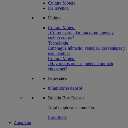
Cultura Motera
De leyenda
Último
Cultura Motera
¿Cómo matricular una moto nueva y
cuánto cuesta?
Tecnologia
Embrague húmedo: ventajas, desventajas y
uso habitual
Cultura Motera
¿Hay motos que se pueden conducir
sin carnet?
Especiales
#FanStoriesRepsol
Boletín
Box Repsol
Aquí empieza la emoción.
Suscríbete
Zona Fan