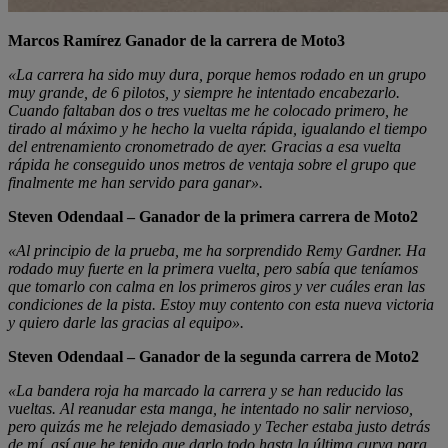
Marcos Ramírez Ganador de la carrera de Moto3
«La carrera ha sido muy dura, porque hemos rodado en un grupo
muy grande, de 6 pilotos, y siempre he intentado encabezarlo.
Cuando faltaban dos o tres vueltas me he colocado primero, he
tirado al máximo y he hecho la vuelta rápida, igualando el tiempo
del entrenamiento cronometrado de ayer. Gracias a esa vuelta
rápida he conseguido unos metros de ventaja sobre el grupo que
finalmente me han servido para ganar».
Steven Odendaal – Ganador de la primera carrera de Moto2
«Al principio de la prueba, me ha sorprendido Remy Gardner. Ha
rodado muy fuerte en la primera vuelta, pero sabía que teníamos
que tomarlo con calma en los primeros giros y ver cuáles eran las
condiciones de la pista. Estoy muy contento con esta nueva victoria
y quiero darle las gracias al equipo».
Steven Odendaal – Ganador de la segunda carrera de Moto2
«La bandera roja ha marcado la carrera y se han reducido las
vueltas. Al reanudar esta manga, he intentado no salir nervioso,
pero quizás me he relejado demasiado y Techer estaba justo detrás
de mí, así que he tenido que darlo todo hasta la última curva para