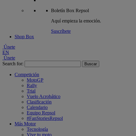
Boletín
Box Repsol
Aquí empieza la emoción.
Suscríbete
Shop Box
Únete
EN
Únete
Search for:
Competición
MotoGP
Rally
Trial
Vuelo Acrobático
Clasificación
Calendario
Equipo Repsol
#FanStoriesRepsol
Más Motor
Tecnología
Vive tu moto