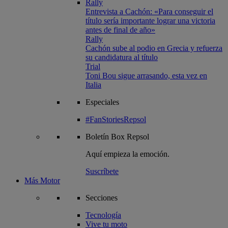
Rally
Entrevista a Cachón: «Para conseguir el
título sería importante lograr una victoria
antes de final de año»
Rally
Cachón sube al podio en Grecia y refuerza
su candidatura al título
Trial
Toni Bou sigue arrasando, esta vez en
Italia
Especiales
#FanStoriesRepsol
Boletín
Box Repsol
Aquí empieza la emoción.
Suscríbete
Más Motor
Secciones
Tecnología
Vive tu moto