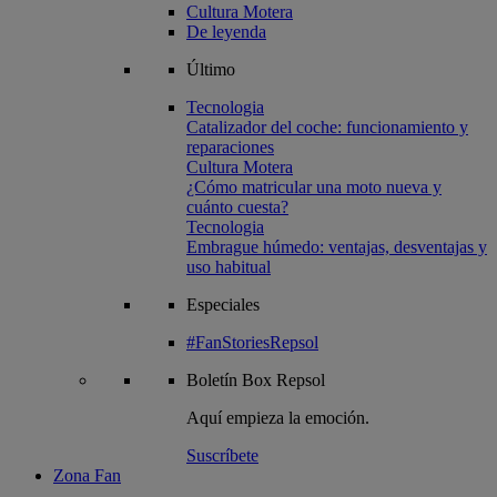
Cultura Motera
De leyenda
Último
Tecnologia
Catalizador del coche: funcionamiento y
reparaciones
Cultura Motera
¿Cómo matricular una moto nueva y
cuánto cuesta?
Tecnologia
Embrague húmedo: ventajas, desventajas y
uso habitual
Especiales
#FanStoriesRepsol
Boletín
Box Repsol
Aquí empieza la emoción.
Suscríbete
Zona Fan