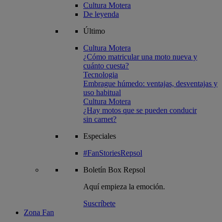
Cultura Motera
De leyenda
Último
Cultura Motera
¿Cómo matricular una moto nueva y
cuánto cuesta?
Tecnologia
Embrague húmedo: ventajas, desventajas y
uso habitual
Cultura Motera
¿Hay motos que se pueden conducir
sin carnet?
Especiales
#FanStoriesRepsol
Boletín
Box Repsol
Aquí empieza la emoción.
Suscríbete
Zona Fan