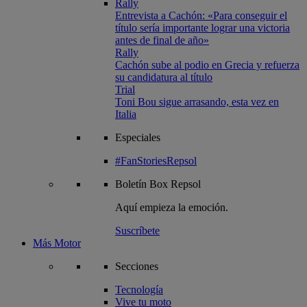
Rally
Entrevista a Cachón: «Para conseguir el
título sería importante lograr una victoria
antes de final de año»
Rally
Cachón sube al podio en Grecia y refuerza
su candidatura al título
Trial
Toni Bou sigue arrasando, esta vez en
Italia
Especiales
#FanStoriesRepsol
Boletín
Box Repsol
Aquí empieza la emoción.
Suscríbete
Más Motor
Secciones
Tecnología
Vive tu moto