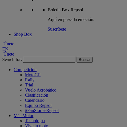
Boletín
Box Repsol
Aquí empieza la emoción.
Suscríbete
Shop Box
Únete
EN
Únete
Search for:
Competición
MotoGP
Rally
Trial
Vuelo Acrobático
Clasificación
Calendario
Equipo Repsol
#FanStoriesRepsol
Más Motor
Tecnología
Vive tu moto