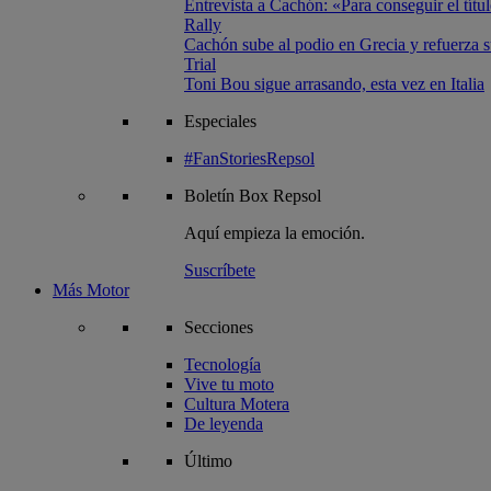
Entrevista a Cachón: «Para conseguir el títul
Rally
Cachón sube al podio en Grecia y refuerza su
Trial
Toni Bou sigue arrasando, esta vez en Italia
Especiales
#FanStoriesRepsol
Boletín
Box Repsol
Aquí empieza la emoción.
Suscríbete
Más Motor
Secciones
Tecnología
Vive tu moto
Cultura Motera
De leyenda
Último