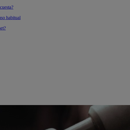
cuesta?
so habitual
et?