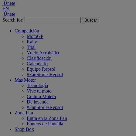
Únete
EN
Únete
Search for:
Competición
MotoGP
Rally
Trial
Vuelo Acrobático
Clasificación
Calendario
Equipo Repsol
#FanStoriesRepsol
Más Motor
Tecnología
Vive tu moto
Cultura Motera
De leyenda
#FanStoriesRepsol
Zona Fan
Entra en la Zona Fan
Fondos de Pantalla
Shop Box