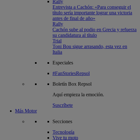
Rally
Entrevista a Cachón: «Para conseguir el
título sería importante lograr una victoria
antes de final de año»
Rally
Cachón sube al podio en Grecia y refuerza
su candidatura al título
Trial
Toni Bou sigue arrasando, esta vez en
Italia
Especiales
#FanStoriesRepsol
Boletín
Box Repsol
Aquí empieza la emoción.
Suscríbete
Más Motor
Secciones
Tecnología
Vive tu moto