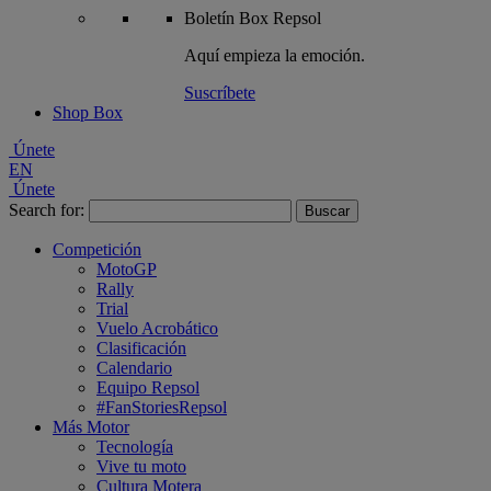
Boletín
Box Repsol
Aquí empieza la emoción.
Suscríbete
Shop Box
Únete
EN
Únete
Search for:
Competición
MotoGP
Rally
Trial
Vuelo Acrobático
Clasificación
Calendario
Equipo Repsol
#FanStoriesRepsol
Más Motor
Tecnología
Vive tu moto
Cultura Motera