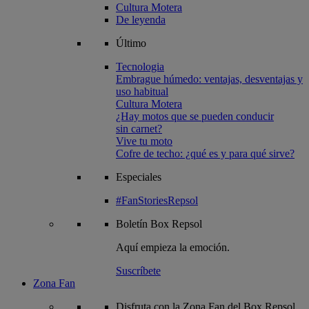
Cultura Motera
De leyenda
Último
Tecnologia
Embrague húmedo: ventajas, desventajas y
uso habitual
Cultura Motera
¿Hay motos que se pueden conducir
sin carnet?
Vive tu moto
Cofre de techo: ¿qué es y para qué sirve?
Especiales
#FanStoriesRepsol
Boletín
Box Repsol
Aquí empieza la emoción.
Suscríbete
Zona Fan
Disfruta con la Zona Fan del Box Repsol