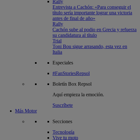
Rally
Entrevista a Cachón: «Para conseguir el
título sería importante lograr una victoria
antes de final de año»
Rally
Cachón sube al podio en Grecia y refuerza
su candidatura al título
Trial
Toni Bou sigue arrasando, esta vez en
Italia
Especiales
#FanStoriesRepsol
Boletín
Box Repsol
Aquí empieza la emoción.
Suscríbete
Más Motor
Secciones
Tecnología
Vive tu moto