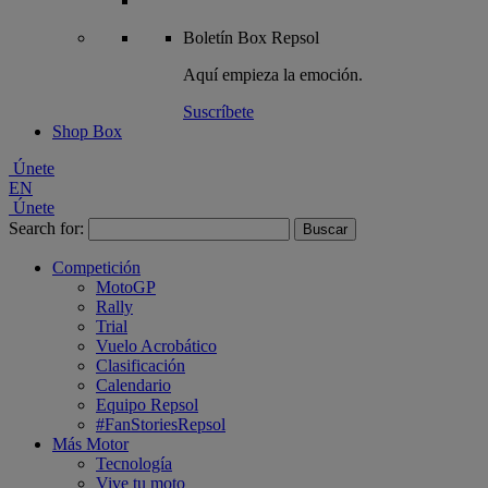
Boletín
Box Repsol
Aquí empieza la emoción.
Suscríbete
Shop Box
Únete
EN
Únete
Search for:
Competición
MotoGP
Rally
Trial
Vuelo Acrobático
Clasificación
Calendario
Equipo Repsol
#FanStoriesRepsol
Más Motor
Tecnología
Vive tu moto