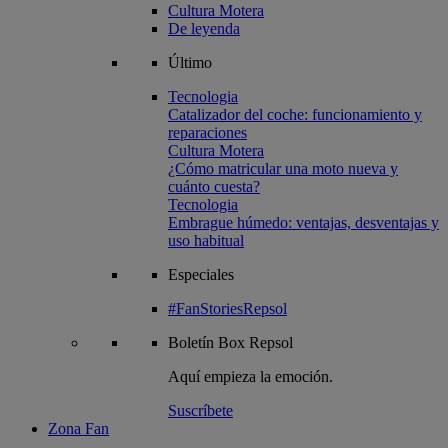
Cultura Motera
De leyenda
Último
Tecnologia
Catalizador del coche: funcionamiento y
reparaciones
Cultura Motera
¿Cómo matricular una moto nueva y
cuánto cuesta?
Tecnologia
Embrague húmedo: ventajas, desventajas y
uso habitual
Especiales
#FanStoriesRepsol
Boletín
Box Repsol
Aquí empieza la emoción.
Suscríbete
Zona Fan