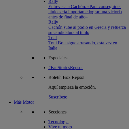
Rally
Entrevista a Cachón: «Para conseguir el
título sería importante lograr una victoria
antes de final de año»
Rally
Cachón sube al podio en Grecia y refuerza
su candidatura al título
Trial
Toni Bou sigue arrasando, esta vez en
Italia
Especiales
#FanStoriesRepsol
Boletín
Box Repsol
Aquí empieza la emoción.
Suscríbete
Más Motor
Secciones
Tecnología
Vive tu moto