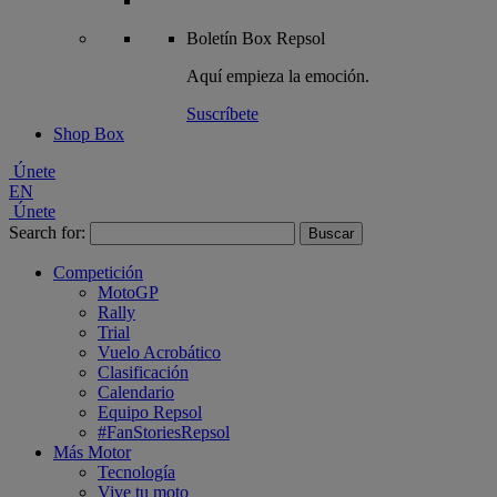
Boletín
Box Repsol
Aquí empieza la emoción.
Suscríbete
Shop Box
Únete
EN
Únete
Search for:
Competición
MotoGP
Rally
Trial
Vuelo Acrobático
Clasificación
Calendario
Equipo Repsol
#FanStoriesRepsol
Más Motor
Tecnología
Vive tu moto