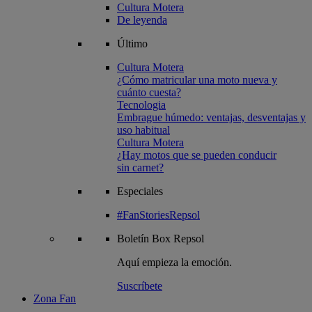
Cultura Motera
De leyenda
Último
Cultura Motera
¿Cómo matricular una moto nueva y
cuánto cuesta?
Tecnologia
Embrague húmedo: ventajas, desventajas y
uso habitual
Cultura Motera
¿Hay motos que se pueden conducir
sin carnet?
Especiales
#FanStoriesRepsol
Boletín
Box Repsol
Aquí empieza la emoción.
Suscríbete
Zona Fan