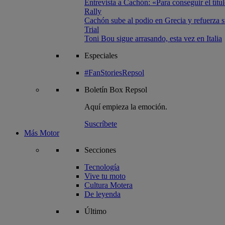
Entrevista a Cachón: «Para conseguir el títul
Rally
Cachón sube al podio en Grecia y refuerza su
Trial
Toni Bou sigue arrasando, esta vez en Italia
Especiales
#FanStoriesRepsol
Boletín
Box Repsol
Aquí empieza la emoción.
Suscríbete
Más Motor
Secciones
Tecnología
Vive tu moto
Cultura Motera
De leyenda
Último