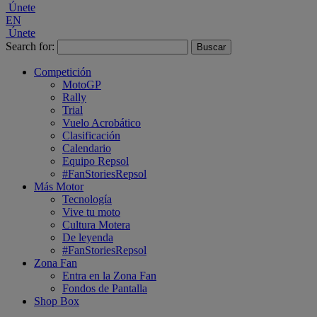
Únete
EN
Únete
Search for:
Competición
MotoGP
Rally
Trial
Vuelo Acrobático
Clasificación
Calendario
Equipo Repsol
#FanStoriesRepsol
Más Motor
Tecnología
Vive tu moto
Cultura Motera
De leyenda
#FanStoriesRepsol
Zona Fan
Entra en la Zona Fan
Fondos de Pantalla
Shop Box