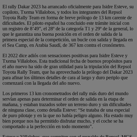
El rally Dakar 2023 ha arrancado oficialmente para Isidre Esteve, su
copiloto, Txema Villalobos, y todos los integrantes del Repsol
Toyota Rally Team en forma de breve prólogo de 13 km carente de
dificultades. El piloto español ha concluido este trámite inicial con
un registro de 8’49”, el 28º de la categoría T1 y 29º de la general, lo
que le garantiza una buena posición en el orden de salida de la
primera especial de la competición, un bucle con salida y llegada en
el Sea Camp, en Arabia Saudí, de 367 km contra el cronómetro.
El 2022 dice adiós con sensaciones positivas para Isidre Esteve y
Txema Villalobos. Esta tradicional fecha de buenos propósitos para
el año nuevo ha sido de gran utilidad para la tripulación del Repsol
Toyota Rally Team, que ha aprovechado la prólogo del Dakar 2023
para afinar los últimos detalles de cara al largo y duro periplo que
comenzará con la llegada del año nuevo.
Los primeros 13 km cronometrados del rally más duro del mundo
servían apenas para determinar el orden de salida en la etapa de
mañana, y estaban trazados sobre un terreno duro y sin dificultades
de ninguna clase, como detalla Esteve: “Se trataba de una especial
de puro pilotaje y en la que no había peligro alguno. Ha estado muy
bien porque nos ha permitido disfrutar mucho, y el coche se ha
comportado a la perfección en todo momento”.
Esteve y Villalobos, que compiten con el respaldo de Repsol, MGS