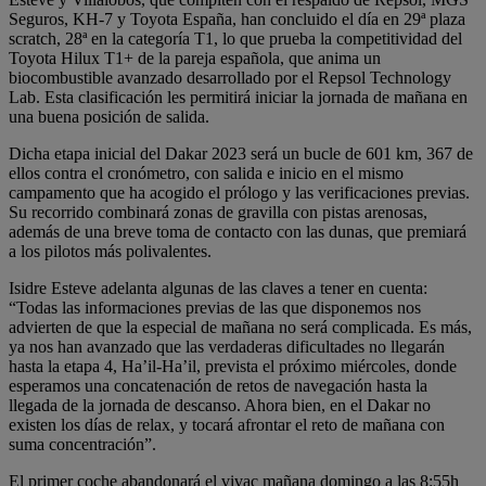
Seguros, KH-7 y Toyota España, han concluido el día en 29ª plaza
scratch, 28ª en la categoría T1, lo que prueba la competitividad del
Toyota Hilux T1+ de la pareja española, que anima un
biocombustible avanzado desarrollado por el Repsol Technology
Lab. Esta clasificación les permitirá iniciar la jornada de mañana en
una buena posición de salida.
Dicha etapa inicial del Dakar 2023 será un bucle de 601 km, 367 de
ellos contra el cronómetro, con salida e inicio en el mismo
campamento que ha acogido el prólogo y las verificaciones previas.
Su recorrido combinará zonas de gravilla con pistas arenosas,
además de una breve toma de contacto con las dunas, que premiará
a los pilotos más polivalentes.
Isidre Esteve adelanta algunas de las claves a tener en cuenta:
“Todas las informaciones previas de las que disponemos nos
advierten de que la especial de mañana no será complicada. Es más,
ya nos han avanzado que las verdaderas dificultades no llegarán
hasta la etapa 4, Ha’il-Ha’il, prevista el próximo miércoles, donde
esperamos una concatenación de retos de navegación hasta la
llegada de la jornada de descanso. Ahora bien, en el Dakar no
existen los días de relax, y tocará afrontar el reto de mañana con
suma concentración”.
El primer coche abandonará el vivac mañana domingo a las 8:55h