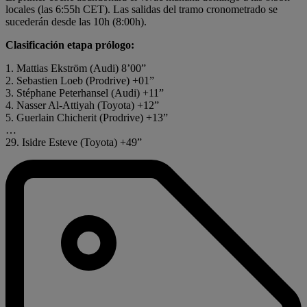
locales (las 6:55h CET). Las salidas del tramo cronometrado se
sucederán desde las 10h (8:00h).
Clasificación etapa prólogo:
1. Mattias Ekström (Audi) 8’00”
2. Sebastien Loeb (Prodrive) +01”
3. Stéphane Peterhansel (Audi) +11”
4. Nasser Al-Attiyah (Toyota) +12”
5. Guerlain Chicherit (Prodrive) +13”
…
29. Isidre Esteve (Toyota) +49”