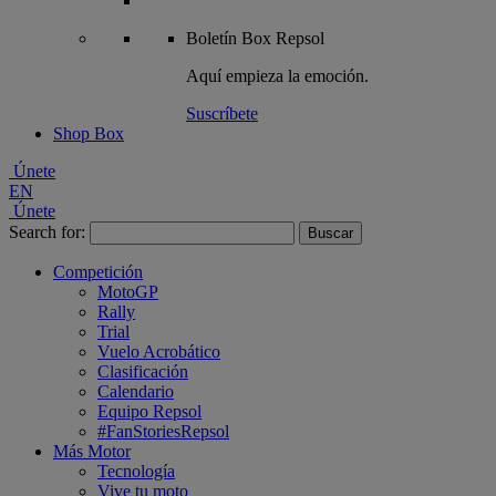
Boletín
Box Repsol
Aquí empieza la emoción.
Suscríbete
Shop Box
Únete
EN
Únete
Search for:
Competición
MotoGP
Rally
Trial
Vuelo Acrobático
Clasificación
Calendario
Equipo Repsol
#FanStoriesRepsol
Más Motor
Tecnología
Vive tu moto