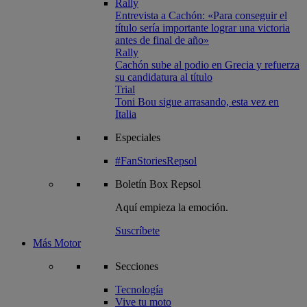
Rally
Entrevista a Cachón: «Para conseguir el
título sería importante lograr una victoria
antes de final de año»
Rally
Cachón sube al podio en Grecia y refuerza
su candidatura al título
Trial
Toni Bou sigue arrasando, esta vez en
Italia
Especiales
#FanStoriesRepsol
Boletín
Box Repsol
Aquí empieza la emoción.
Suscríbete
Más Motor
Secciones
Tecnología
Vive tu moto