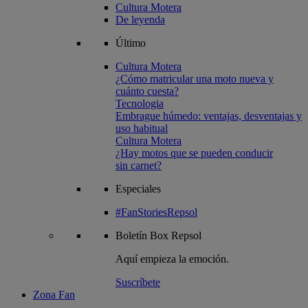
Cultura Motera
De leyenda
Último
Cultura Motera
¿Cómo matricular una moto nueva y
cuánto cuesta?
Tecnologia
Embrague húmedo: ventajas, desventajas y
uso habitual
Cultura Motera
¿Hay motos que se pueden conducir
sin carnet?
Especiales
#FanStoriesRepsol
Boletín
Box Repsol
Aquí empieza la emoción.
Suscríbete
Zona Fan