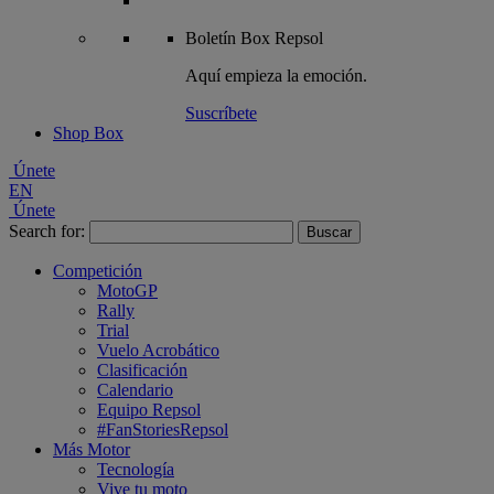
Boletín
Box Repsol
Aquí empieza la emoción.
Suscríbete
Shop Box
Únete
EN
Únete
Search for:
Competición
MotoGP
Rally
Trial
Vuelo Acrobático
Clasificación
Calendario
Equipo Repsol
#FanStoriesRepsol
Más Motor
Tecnología
Vive tu moto