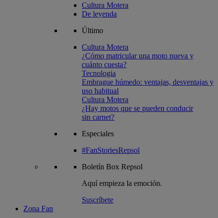
Cultura Motera
De leyenda
Último
Cultura Motera
¿Cómo matricular una moto nueva y
cuánto cuesta?
Tecnologia
Embrague húmedo: ventajas, desventajas y
uso habitual
Cultura Motera
¿Hay motos que se pueden conducir
sin carnet?
Especiales
#FanStoriesRepsol
Boletín
Box Repsol
Aquí empieza la emoción.
Suscríbete
Zona Fan