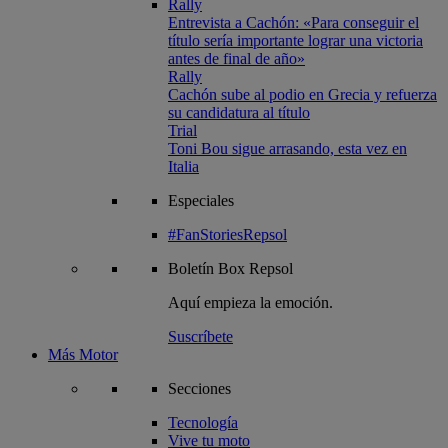
Rally
Entrevista a Cachón: «Para conseguir el
título sería importante lograr una victoria
antes de final de año»
Rally
Cachón sube al podio en Grecia y refuerza
su candidatura al título
Trial
Toni Bou sigue arrasando, esta vez en
Italia
Especiales
#FanStoriesRepsol
Boletín
Box Repsol
Aquí empieza la emoción.
Suscríbete
Más Motor
Secciones
Tecnología
Vive tu moto