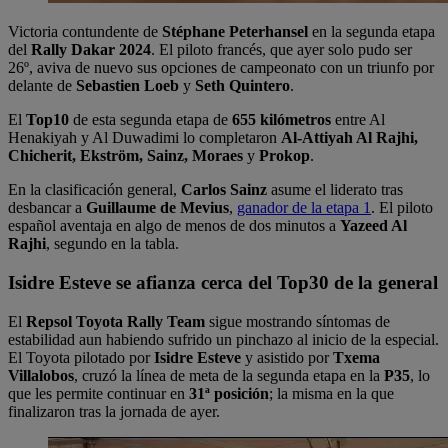
Victoria contundente de
Stéphane Peterhansel
en la segunda etapa
del
Rally Dakar 2024
. El piloto francés, que ayer solo pudo ser
26º, aviva de nuevo sus opciones de campeonato con un triunfo por
delante de
Sebastien Loeb
y
Seth Quintero
.
El
Top10
de esta segunda etapa de
655 kilómetros
entre Al
Henakiyah y Al Duwadimi lo completaron
Al-Attiyah Al Rajhi,
Chicherit, Ekström, Sainz, Moraes
y
Prokop
.
En la clasificación general,
Carlos Sainz
asume el liderato tras
desbancar a
Guillaume de Mevius
,
ganador de la etapa 1
. El piloto
español aventaja en algo de menos de dos minutos a
Yazeed Al
Rajhi
, segundo en la tabla.
Isidre Esteve se afianza cerca del Top30 de la general
El
Repsol Toyota Rally Team
sigue mostrando síntomas de
estabilidad aun habiendo sufrido un pinchazo al inicio de la especial.
El Toyota pilotado por
Isidre Esteve
y asistido por
Txema
Villalobos
, cruzó la línea de meta de la segunda etapa en la
P35
, lo
que les permite continuar en
31ª posición
; la misma en la que
finalizaron tras la jornada de ayer.