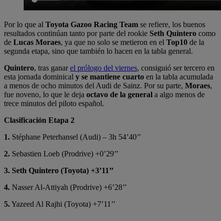
Por lo que al
Toyota Gazoo Racing Team
se refiere, los buenos
resultados continúan tanto por parte del rookie
Seth Quintero
como
de
Lucas Moraes
, ya que no solo se metieron en el
Top10
de la
segunda etapa, sino que también lo hacen en la tabla general.
Quintero
, tras ganar
el prólogo del viernes
, consiguió ser tercero en
esta jornada dominical
y se mantiene cuarto
en la tabla acumulada
a menos de ocho minutos del Audi de Sainz. Por su parte,
Moraes
,
fue noveno, lo que le deja
octavo de la general
a algo menos de
trece minutos del piloto español.
Clasificación Etapa 2
1.
Stéphane Peterhansel (Audi) – 3h 54’40’’
2.
Sebastien Loeb (Prodrive) +0’29’’
3.
Seth Quintero (Toyota) +3’11’’
4.
Nasser Al-Attiyah (Prodrive) +6’28’’
5.
Yazeed Al Rajhi (Toyota) +7’11’’
…