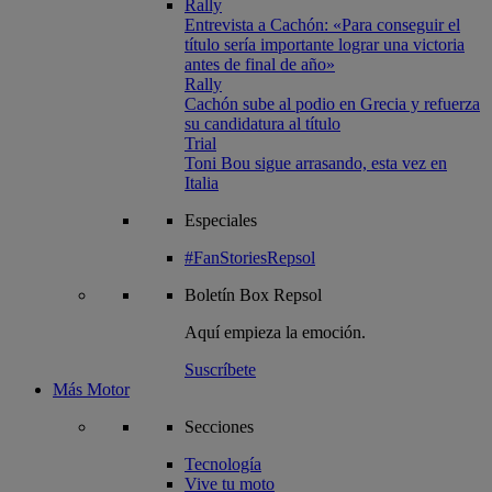
Rally
Entrevista a Cachón: «Para conseguir el
título sería importante lograr una victoria
antes de final de año»
Rally
Cachón sube al podio en Grecia y refuerza
su candidatura al título
Trial
Toni Bou sigue arrasando, esta vez en
Italia
Especiales
#FanStoriesRepsol
Boletín
Box Repsol
Aquí empieza la emoción.
Suscríbete
Más Motor
Secciones
Tecnología
Vive tu moto