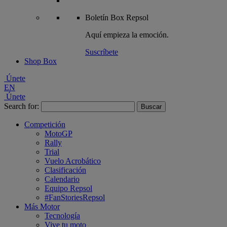
Boletín
Box Repsol
Aquí empieza la emoción.
Suscríbete
Shop Box
Únete
EN
Únete
Search for:
Competición
MotoGP
Rally
Trial
Vuelo Acrobático
Clasificación
Calendario
Equipo Repsol
#FanStoriesRepsol
Más Motor
Tecnología
Vive tu moto