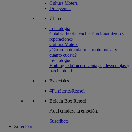
Cultura Motera
De leyenda
Último
Tecnologia
Catalizador del coche: funcionamiento y
reparaciones
Cultura Motera
¿Cómo matricular una moto nueva y
cuánto cuesta?
Tecnologia
Embrague húmedo: ventajas, desventajas y
uso habitual
Especiales
#FanStoriesRepsol
Boletín
Box Repsol
Aquí empieza la emoción.
Suscríbete
Zona Fan