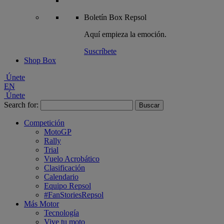
Boletín
Box Repsol
Aquí empieza la emoción.
Suscríbete
Shop Box
Únete
EN
Únete
Search for:
Competición
MotoGP
Rally
Trial
Vuelo Acrobático
Clasificación
Calendario
Equipo Repsol
#FanStoriesRepsol
Más Motor
Tecnología
Vive tu moto