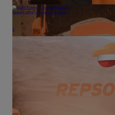
Isidre Exteve y Txema Villalobos
5