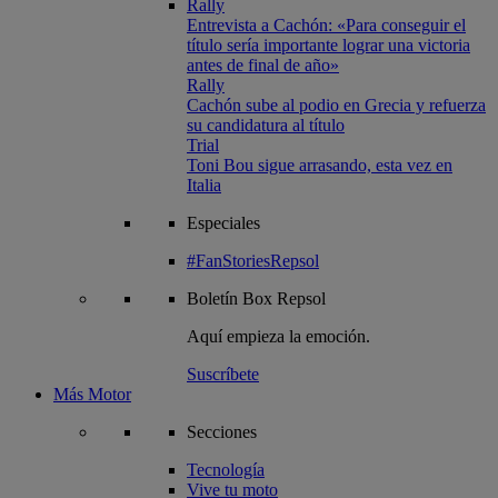
Rally
Entrevista a Cachón: «Para conseguir el
título sería importante lograr una victoria
antes de final de año»
Rally
Cachón sube al podio en Grecia y refuerza
su candidatura al título
Trial
Toni Bou sigue arrasando, esta vez en
Italia
Especiales
#FanStoriesRepsol
Boletín
Box Repsol
Aquí empieza la emoción.
Suscríbete
Más Motor
Secciones
Tecnología
Vive tu moto