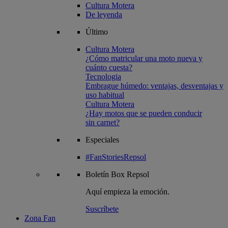
Cultura Motera
De leyenda
Último
Cultura Motera
¿Cómo matricular una moto nueva y
cuánto cuesta?
Tecnologia
Embrague húmedo: ventajas, desventajas y
uso habitual
Cultura Motera
¿Hay motos que se pueden conducir
sin carnet?
Especiales
#FanStoriesRepsol
Boletín
Box Repsol
Aquí empieza la emoción.
Suscríbete
Zona Fan