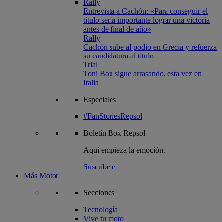
Rally
Entrevista a Cachón: «Para conseguir el
título sería importante lograr una victoria
antes de final de año»
Rally
Cachón sube al podio en Grecia y refuerza
su candidatura al título
Trial
Toni Bou sigue arrasando, esta vez en
Italia
Especiales
#FanStoriesRepsol
Boletín
Box Repsol
Aquí empieza la emoción.
Suscríbete
Más Motor
Secciones
Tecnología
Vive tu moto