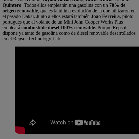
Quintero
. Todos ellos emplearán una gasolina con un
70% de
origen renovable
, que es la última evolución de la que utilizaron en
el pasado Dakar. Junto a ellos estará también
Joao Ferreira
, piloto
portugués que al volante de un Mini John Cooper Works Plus
empleará
combustible diésel 100% renovable
. Porque Repsol
dispone ya tanto de gasolina como de diésel renovable desarrollados
en el Repsol Technology Lab.