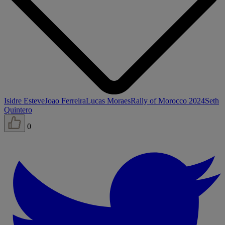
Isidre Esteve
Joao Ferreira
Lucas Moraes
Rally of Morocco 2024
Seth
Quintero
0