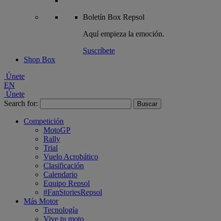
Boletín
Box Repsol
Aquí empieza la emoción.
Suscríbete
Shop Box
Únete
EN
Únete
Search for:
Competición
MotoGP
Rally
Trial
Vuelo Acrobático
Clasificación
Calendario
Equipo Repsol
#FanStoriesRepsol
Más Motor
Tecnología
Vive tu moto