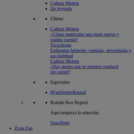
Cultura Motera
De leyenda
Último
Cultura Motera
¿Cómo matricular una moto nueva y
cuánto cuesta?
Tecnologia
Embrague húmedo: ventajas, desventajas y
uso habitual
Cultura Motera
¿Hay motos que se pueden conducir
sin carnet?
Especiales
#FanStoriesRepsol
Boletín
Box Repsol
Aquí empieza la emoción.
Suscríbete
Zona Fan