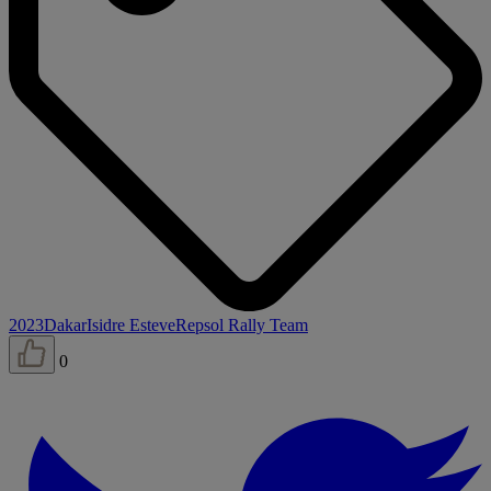
2023
Dakar
Isidre Esteve
Repsol Rally Team
0