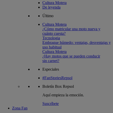
Cultura Motera
De leyenda
Último
Cultura Motera
¿Cómo matricular una moto nueva y
cuánto cuesta?
Tecnologia
Embrague húmedo: ventajas, desventajas y
uso habitual
Cultura Motera
¿Hay motos que se pueden conducir
sin carnet?
Especiales
#FanStoriesRepsol
Boletín
Box Repsol
Aquí empieza la emoción.
Suscríbete
Zona Fan