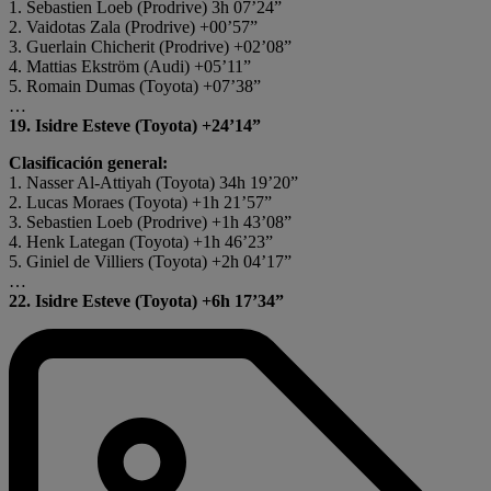
1. Sebastien Loeb (Prodrive) 3h 07’24”
2. Vaidotas Zala (Prodrive) +00’57”
3. Guerlain Chicherit (Prodrive) +02’08”
4. Mattias Ekström (Audi) +05’11”
5. Romain Dumas (Toyota) +07’38”
…
19. Isidre Esteve (Toyota) +24’14”
Clasificación general:
1. Nasser Al-Attiyah (Toyota) 34h 19’20”
2. Lucas Moraes (Toyota) +1h 21’57”
3. Sebastien Loeb (Prodrive) +1h 43’08”
4. Henk Lategan (Toyota) +1h 46’23”
5. Giniel de Villiers (Toyota) +2h 04’17”
…
22. Isidre Esteve (Toyota) +6h 17’34”