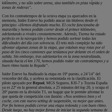
kilómetro, y no sólo sobre arena, sino también en pista rápida y
zonas de roderas”.
Con los contratiempos de la octava etapa ya aparcados en la
memoria, Isidre Esteve ha podido atacar sin titubeos desde el
principio:
«Hemos disfrutado mucho. El coche funcionaba de
maravilla y hemos podido correr desde el primer kilómetro,
adelantando a rivales constantemente. Además, Txema ha estado
perfecto en la navegación y hemos podido sortear todas las
dificultades del día con solvencia. El reto más complejo ha sido
afrontar algunas zonas de la etapa, que estaban muy rotas por el
paso de los cinco camiones que teníamos por delante en el orden de
salida. Sin embargo, tras adelantarlos en la zona neutralizada,
situada hacia el km 170, hemos podido rodar sin contratiempos y a
buen ritmo hasta la llegada”
.
Isidre Esteve ha finalizado la etapa en 19º puesto, a 24’14” del
vencedor del día, y acelera su remontada en la clasificación. El
piloto apoyado por
Repsol
, MGS Seguros, KH-7 y Toyota España
ya es 22º en la general absoluta, a 25 minutos del top 20, y ocupa el
20º puesto en la división T1, un bagaje que le permite afrontar lo
que queda de competición con ilusión:
«Nos sentimos bien y el
coche, con este nuevo setting de suspensión, va mejor que antes.
Por fin hemos podido cerrar una etapa redonda y con buen ritmo.
Desde luego, no hay mejor forma de iniciar la segunda semana de