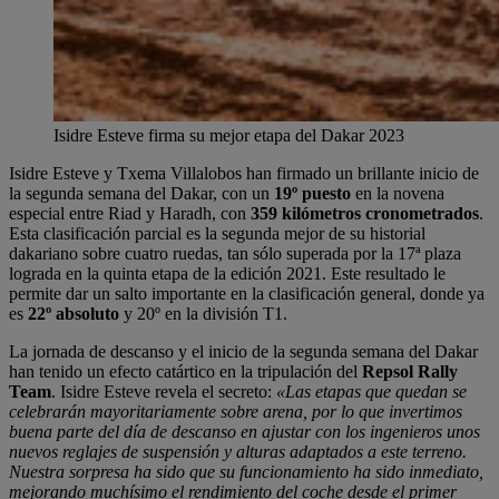
Isidre Esteve firma su mejor etapa del Dakar 2023
Isidre Esteve y Txema Villalobos han firmado un brillante inicio de
la segunda semana del Dakar, con un
19º puesto
en la novena
especial entre Riad y Haradh, con
359 kilómetros cronometrados
.
Esta clasificación parcial es la segunda mejor de su historial
dakariano sobre cuatro ruedas, tan sólo superada por la 17ª plaza
lograda en la quinta etapa de la edición 2021. Este resultado le
permite dar un salto importante en la clasificación general, donde ya
es
22º absoluto
y 20º en la división T1.
La jornada de descanso y el inicio de la segunda semana del Dakar
han tenido un efecto catártico en la tripulación del
Repsol Rally
Team
. Isidre Esteve revela el secreto:
«Las etapas que quedan se
celebrarán mayoritariamente sobre arena, por lo que invertimos
buena parte del día de descanso en ajustar con los ingenieros unos
nuevos reglajes de suspensión y alturas adaptados a este terreno.
Nuestra sorpresa ha sido que su funcionamiento ha sido inmediato,
mejorando muchísimo el rendimiento del coche desde el primer