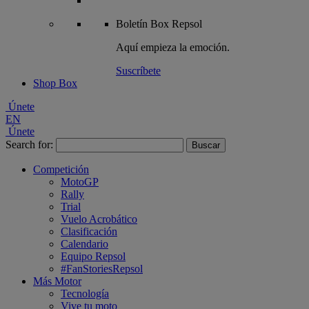
Boletín
Box Repsol
Aquí empieza la emoción.
Suscríbete
Shop Box
Únete
EN
Únete
Search for:
Competición
MotoGP
Rally
Trial
Vuelo Acrobático
Clasificación
Calendario
Equipo Repsol
#FanStoriesRepsol
Más Motor
Tecnología
Vive tu moto