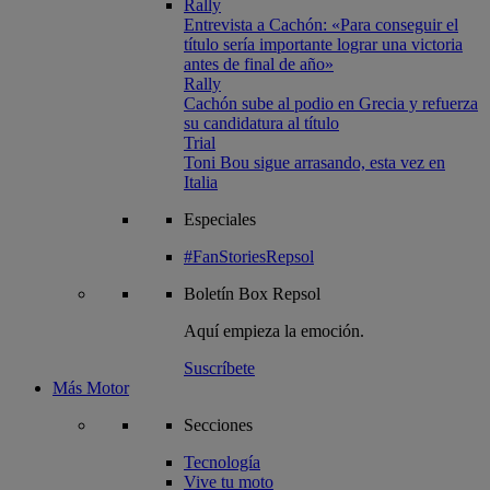
Rally
Entrevista a Cachón: «Para conseguir el
título sería importante lograr una victoria
antes de final de año»
Rally
Cachón sube al podio en Grecia y refuerza
su candidatura al título
Trial
Toni Bou sigue arrasando, esta vez en
Italia
Especiales
#FanStoriesRepsol
Boletín
Box Repsol
Aquí empieza la emoción.
Suscríbete
Más Motor
Secciones
Tecnología
Vive tu moto