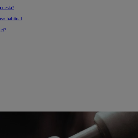
cuesta?
so habitual
et?