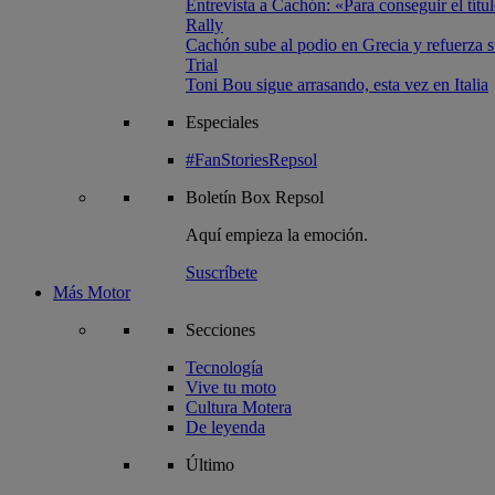
Entrevista a Cachón: «Para conseguir el títul
Rally
Cachón sube al podio en Grecia y refuerza su
Trial
Toni Bou sigue arrasando, esta vez en Italia
Especiales
#FanStoriesRepsol
Boletín
Box Repsol
Aquí empieza la emoción.
Suscríbete
Más Motor
Secciones
Tecnología
Vive tu moto
Cultura Motera
De leyenda
Último