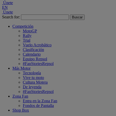
Únete
EN
Únete
Search for:
Competición
MotoGP
Rally
Trial
Vuelo Acrobático
Clasificación
Calendario
Equipo Repsol
#FanStoriesRepsol
Más Motor
Tecnología
Vive tu moto
Cultura Motera
De leyenda
#FanStoriesRepsol
Zona Fan
Entra en la Zona Fan
Fondos de Pantalla
Shop Box