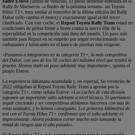
Isidre Esteve
cambia de vehículo. El piloto ilerdense estrenará en el
Rally de Marruecos –a finales de la próxima semana– un Toyota
Hilux T1+, muy similar al vencedor de la última edición del Rally
Dakar (sólo cambia el motor) y exactamente igual al del tercer
clasificado. Con este coche, el
Repsol Toyota Rally Team
estará en
condiciones de pelear frente a frente contra la nueva élite de la
especialidad en la competición más dura del mundo. Un paso más
también para Repsol en su empeño por seguir evolucionando sus
carburantes y lubricantes en el banco de pruebas más exigente.
«
Pasamos a integrarnos en la categoría T1+, la más competitiva
del Dakar, con uno de los 50 coches del máximo nivel que tendrá la
prueba. Hemos dado un paso adelante muy importante
«, apunta el
propio Esteve.
La experiencia dakariana acumulada y, en especial, las vivencias de
2022 obligaban al Repsol Toyota Rally Team a apostar por la
categoría T1+, como señala Esteve: «
Los coches de esta división
suponen un importante salto adelante a nivel técnico. Si queríamos
seguir creciendo y ser competitivos debíamos hacernos con una de
estas unidades, y lo hemos conseguido. Los primeros kilómetros de
test con el Toyota Hilux T1+ confirman que el salto adelante es
impresionante. Ahora podemos correr mucho más tomando la
mitad de riesgos que el año pasado»
.
El Toyota Hilux T1+ es la máquina perfecta para la competición