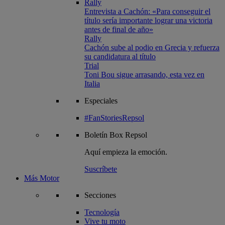
Rally
Entrevista a Cachón: «Para conseguir el
título sería importante lograr una victoria
antes de final de año»
Rally
Cachón sube al podio en Grecia y refuerza
su candidatura al título
Trial
Toni Bou sigue arrasando, esta vez en
Italia
Especiales
#FanStoriesRepsol
Boletín
Box Repsol
Aquí empieza la emoción.
Suscríbete
Más Motor
Secciones
Tecnología
Vive tu moto