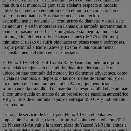
más dura del mundo. El gran salto adelante respecto al modelo
utilizado en enero lo encontramos en el punto de contacto con el
suelo: los neumáticos. Sus cuatro ruedas han crecido
ostensiblemente, ganando 14 centímetros de diámetro y otros siete
de anchura, y están montadas en llantas que también incrementan su
diámetro, pasando de 16 a 17 pulgadas. Esta mejora, unida a la
prolongación del recorrido de suspensiones (de 275 a 350 mm),
minimiza el riesgo de sufrir pinchazos en pistas rotas y pedregosas,
lo que permitirá a Isidre Esteve y Txema Villalobos aumentar
ostensiblemente el ritmo en las especiales.
El Hilux T1+ del Repsol Toyota Rally Team también incorpora
sustanciales mejoras en el capítulo dinámico, derivadas de una
ubicación más centrada del motor y los elementos adyacentes, como
la caja de cambios, el depósito o las dos ruedas de recambio, y del
incremento de la anchura general en 24 cm, que benefician
sobremanera la estabilidad de marcha. La responsabilidad de animar
al conjunto queda en manos de un propulsor de gasolina atmosférico
V8 y 5 litros de cilindrada capaz de entregar 350 CV y 560 Nm de
par máximo.
La hoja de servicio de los Toyota Hilux T1+ en el Dakar es
impecable. La preside, claro, el triunfo absoluto en la edición 2022
de Nasser Al-Attiyah y la tercera plaza de Yazeed Al-Rajhi, éxitos a
los que se debe añadir la presencia de otros cuatro modelos gemelos