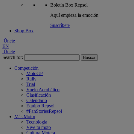
Boletín
Box Repsol
Aquí empieza la emoción.
Suscríbete
Shop Box
Únete
EN
Únete
Search for:
Competición
MotoGP
Rally
Trial
Vuelo Acrobático
Clasificación
Calendario
Equipo Repsol
#FanStoriesRepsol
Más Motor
Tecnología
Vive tu moto
Cultura Motera