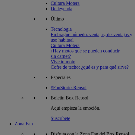
Cultura Motera
De leyenda
Último
Tecnologia
Embrague húmedo: ventajas, desventajas y
uso habitual
Cultura Motera
¿Hay motos que se pueden conducir
sin carnet?
Vive tu moto
Cofre de techo: ¿qué es y para qué sirve?
Especiales
#FanStoriesRepsol
Boletín
Box Repsol
Aquí empieza la emoción.
Suscríbete
Zona Fan
Disfruta con la Zona Fan del Box Repsol