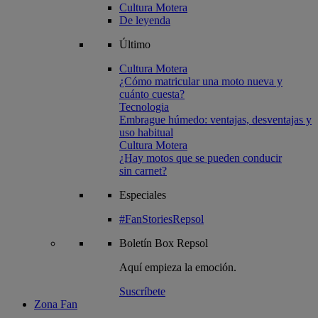
Cultura Motera
De leyenda
Último
Cultura Motera
¿Cómo matricular una moto nueva y
cuánto cuesta?
Tecnologia
Embrague húmedo: ventajas, desventajas y
uso habitual
Cultura Motera
¿Hay motos que se pueden conducir
sin carnet?
Especiales
#FanStoriesRepsol
Boletín
Box Repsol
Aquí empieza la emoción.
Suscríbete
Zona Fan