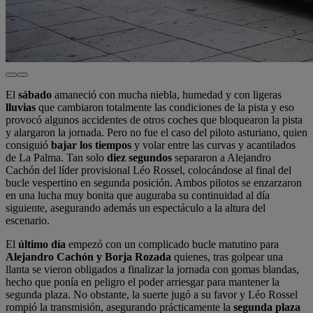
El
sábado
amaneció con mucha niebla, humedad y con ligeras
lluvias
que cambiaron totalmente las condiciones de la pista y eso
provocó algunos accidentes de otros coches que bloquearon la pista
y alargaron la jornada. Pero no fue el caso del piloto asturiano, quien
consiguió
bajar los tiempos
y volar entre las curvas y acantilados
de La Palma. Tan solo
diez segundos
separaron a Alejandro
Cachón del líder provisional Léo Rossel, colocándose al final del
bucle vespertino en segunda posición. Ambos pilotos se enzarzaron
en una lucha muy bonita que auguraba su continuidad al día
siguiente, asegurando además un espectáculo a la altura del
escenario.
El
último día
empezó con un complicado bucle matutino para
Alejandro Cachón y Borja Rozada
quienes, tras golpear una
llanta se vieron obligados a finalizar la jornada con gomas blandas,
hecho que ponía en peligro el poder arriesgar para mantener la
segunda plaza. No obstante, la suerte jugó a su favor y Léo Rossel
rompió la transmisión, asegurando prácticamente la
segunda plaza