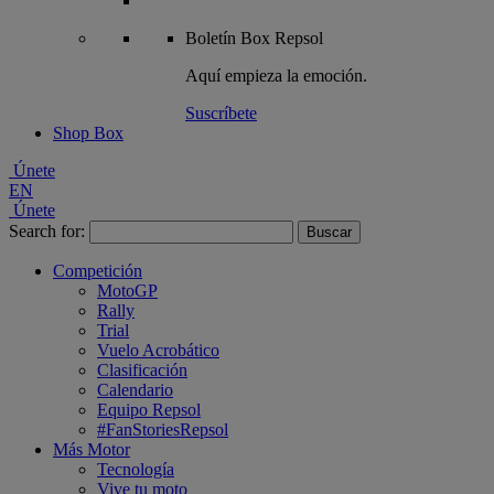
Boletín
Box Repsol
Aquí empieza la emoción.
Suscríbete
Shop Box
Únete
EN
Únete
Search for:
Competición
MotoGP
Rally
Trial
Vuelo Acrobático
Clasificación
Calendario
Equipo Repsol
#FanStoriesRepsol
Más Motor
Tecnología
Vive tu moto