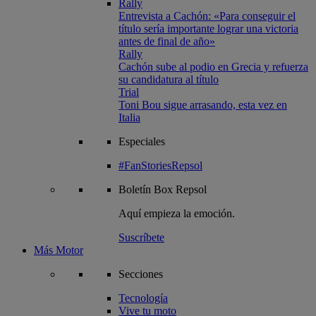
Rally
Entrevista a Cachón: «Para conseguir el
título sería importante lograr una victoria
antes de final de año»
Rally
Cachón sube al podio en Grecia y refuerza
su candidatura al título
Trial
Toni Bou sigue arrasando, esta vez en
Italia
Especiales
#FanStoriesRepsol
Boletín
Box Repsol
Aquí empieza la emoción.
Suscríbete
Más Motor
Secciones
Tecnología
Vive tu moto