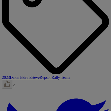
2023
Dakar
Isidre Esteve
Repsol Rally Team
0