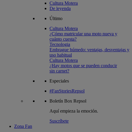
Cultura Motera
De leyenda
Último
Cultura Motera
¿Cómo matricular una moto nueva y
cuánto cuesta?
Tecnologia
Embrague húmedo: ventajas, desventajas y
uso habitual
Cultura Motera
¿Hay motos que se pueden conducir
sin carnet?
Especiales
#FanStoriesRepsol
Boletín
Box Repsol
Aquí empieza la emoción.
Suscríbete
Zona Fan