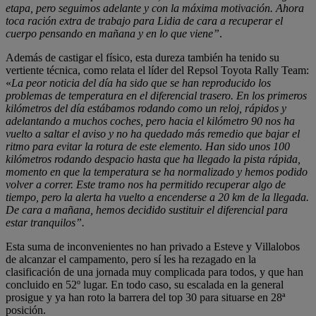
etapa, pero seguimos adelante y con la máxima motivación. Ahora
toca ración extra de trabajo para Lidia de cara a recuperar el
cuerpo pensando en mañana y en lo que viene”
.
Además de castigar el físico, esta dureza también ha tenido su
vertiente técnica, como relata el líder del Repsol Toyota Rally Team:
«
La peor noticia del día ha sido que se han reproducido los
problemas de temperatura en el diferencial trasero. En los primeros
kilómetros del día estábamos rodando como un reloj, rápidos y
adelantando a muchos coches, pero hacia el kilómetro 90 nos ha
vuelto a saltar el aviso y no ha quedado más remedio que bajar el
ritmo para evitar la rotura de este elemento. Han sido unos 100
kilómetros rodando despacio hasta que ha llegado la pista rápida,
momento en que la temperatura se ha normalizado y hemos podido
volver a correr. Este tramo nos ha permitido recuperar algo de
tiempo, pero la alerta ha vuelto a encenderse a 20 km de la llegada.
De cara a mañana, hemos decidido sustituir el diferencial para
estar tranquilos”.
Esta suma de inconvenientes no han privado a Esteve y Villalobos
de alcanzar el campamento, pero sí les ha rezagado en la
clasificación de una jornada muy complicada para todos, y que han
concluido en 52º lugar. En todo caso, su escalada en la general
prosigue y ya han roto la barrera del top 30 para situarse en 28ª
posición.