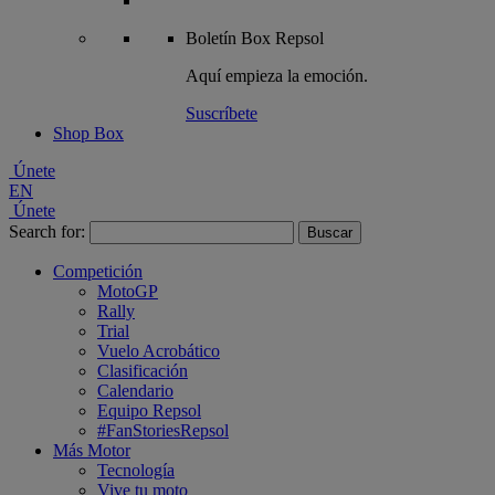
Boletín
Box Repsol
Aquí empieza la emoción.
Suscríbete
Shop Box
Únete
EN
Únete
Search for:
Competición
MotoGP
Rally
Trial
Vuelo Acrobático
Clasificación
Calendario
Equipo Repsol
#FanStoriesRepsol
Más Motor
Tecnología
Vive tu moto