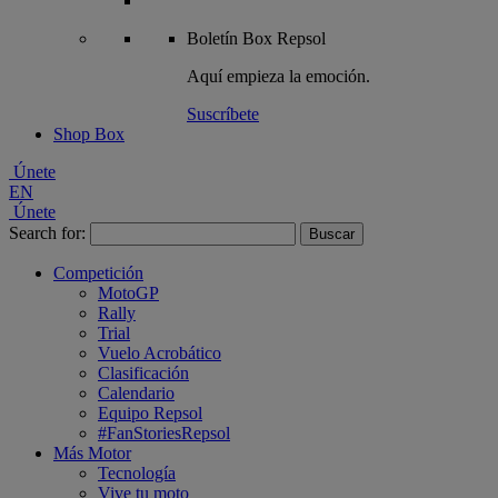
Boletín
Box Repsol
Aquí empieza la emoción.
Suscríbete
Shop Box
Únete
EN
Únete
Search for:
Competición
MotoGP
Rally
Trial
Vuelo Acrobático
Clasificación
Calendario
Equipo Repsol
#FanStoriesRepsol
Más Motor
Tecnología
Vive tu moto