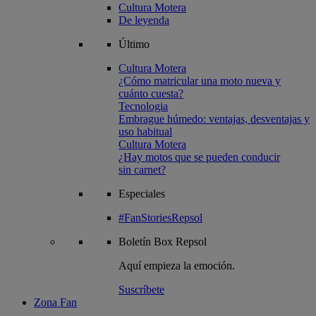
Cultura Motera
De leyenda
Último
Cultura Motera
¿Cómo matricular una moto nueva y
cuánto cuesta?
Tecnologia
Embrague húmedo: ventajas, desventajas y
uso habitual
Cultura Motera
¿Hay motos que se pueden conducir
sin carnet?
Especiales
#FanStoriesRepsol
Boletín
Box Repsol
Aquí empieza la emoción.
Suscríbete
Zona Fan