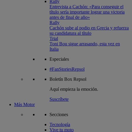
Rally
Entrevista a Cachón: «Para conseguir el
título sería importante lograr una victoria
antes de final de año»
Rally
Cachón sube al podio en Grecia y refuerza
su candidatura al título
Trial
Toni Bou sigue arrasando, esta vez en
Italia
Especiales
#FanStoriesRepsol
Boletín
Box Repsol
Aquí empieza la emoción.
Suscríbete
Más Motor
Secciones
Tecnología
Vive tu moto