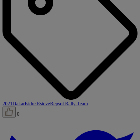
2021
Dakar
Isidre Esteve
Repsol Rally Team
0