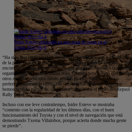
Isidre Esteve pilotando en una zona de rocas en el
Dakar 2021 día 4
“Ha sido una etapa rápida y sin apenas complicaciones, a excepción
de la parte final en la que había mucho polvo y nos ha costado
encontrar dos way points, creemos que por modificaciones que la
organización ha hecho a última hora. Cuando hemos visto que había
otros muchos vehículos dando vueltas en esos puntos, hemos
preferido mantener la calma. Ha sido una buena decisión, ya que
hemos perdido menos de 10 minutos”, explicaba el piloto del Repsol
Rally Team.
Incluso con ese leve contratiempo, Isidre Esteve se mostraba
“contento con la regularidad de los últimos días, con el buen
funcionamiento del Toyota y con el nivel de navegación que está
demostrando Txema Villalobos, porque acierta donde mucha gente
se pierde”.