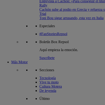
Entrevista a Cachón: «Para conseguir el títul
Rally
Cachón sube al podio en Grecia y refuerza su
Trial
Toni Bou sigue arrasando, esta vez en Italia
Especiales
#FanStoriesRepsol
Boletín
Box Repsol
Aquí empieza la emoción.
Suscríbete
Más Motor
Secciones
Tecnología
Vive tu moto
Cultura Motera
De leyenda
Último