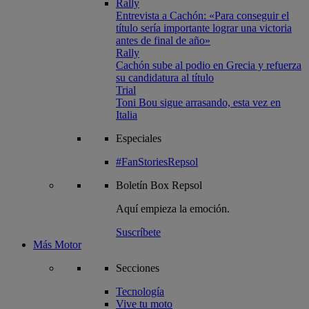
Rally
Entrevista a Cachón: «Para conseguir el
título sería importante lograr una victoria
antes de final de año»
Rally
Cachón sube al podio en Grecia y refuerza
su candidatura al título
Trial
Toni Bou sigue arrasando, esta vez en
Italia
Especiales
#FanStoriesRepsol
Boletín
Box Repsol
Aquí empieza la emoción.
Suscríbete
Más Motor
Secciones
Tecnología
Vive tu moto