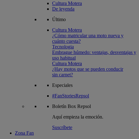
Cultura Motera
De leyenda
Último
Cultura Motera
¿Cómo matricular una moto nueva y
cuánto cuesta?
Tecnologia
Embrague húmedo: ventajas, desventajas y
uso habitual
Cultura Motera
¿Hay motos que se pueden conducir
sin carnet?
Especiales
#FanStoriesRepsol
Boletín
Box Repsol
Aquí empieza la emoción.
Suscríbete
Zona Fan