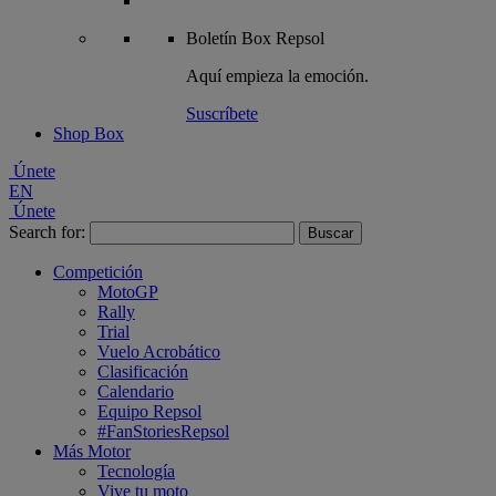
Boletín
Box Repsol
Aquí empieza la emoción.
Suscríbete
Shop Box
Únete
EN
Únete
Search for:
Competición
MotoGP
Rally
Trial
Vuelo Acrobático
Clasificación
Calendario
Equipo Repsol
#FanStoriesRepsol
Más Motor
Tecnología
Vive tu moto