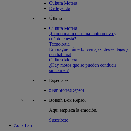
Cultura Motera
De leyenda
Último
Cultura Motera
¿Cómo matricular una moto nueva y
cuánto cuesta?
Tecnologia
Embrague húmedo: ventajas, desventajas y
uso habitual
Cultura Motera
¿Hay motos que se pueden conducir
sin carnet?
Especiales
#FanStoriesRepsol
Boletín
Box Repsol
Aquí empieza la emoción.
Suscríbete
Zona Fan