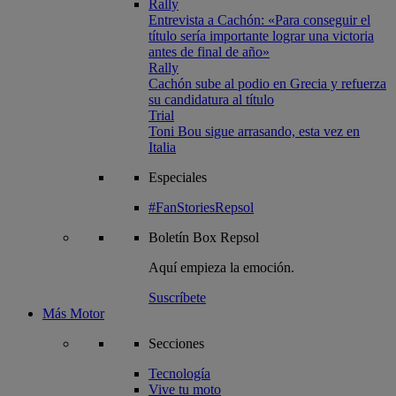
Rally
Entrevista a Cachón: «Para conseguir el
título sería importante lograr una victoria
antes de final de año»
Rally
Cachón sube al podio en Grecia y refuerza
su candidatura al título
Trial
Toni Bou sigue arrasando, esta vez en
Italia
Especiales
#FanStoriesRepsol
Boletín
Box Repsol
Aquí empieza la emoción.
Suscríbete
Más Motor
Secciones
Tecnología
Vive tu moto