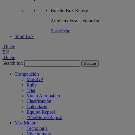
Boletín
Box Repsol
Aquí empieza la emoción.
Suscríbete
Shop Box
Únete
EN
Únete
Search for:
Competición
MotoGP
Rally
Trial
Vuelo Acrobático
Clasificación
Calendario
Equipo Repsol
#FanStoriesRepsol
Más Motor
Tecnología
Vive tu moto