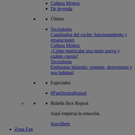
Cultura Motera
De leyenda
Último
Tecnologia
Catalizador del coche: funcionamiento y
reparaciones
Cultura Motera
¿Cómo matricular una moto nueva y
cuánto cuesta?
Tecnologia
Embrague húmedo: ventajas, desventajas y
uso habitual
Especiales
#FanStoriesRepsol
Boletín
Box Repsol
Aquí empieza la emoción.
Suscríbete
Zona Fan