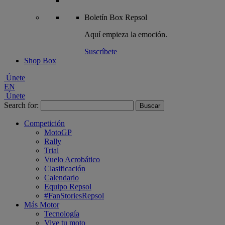
Boletín
Box Repsol
Aquí empieza la emoción.
Suscríbete
Shop Box
Únete
EN
Únete
Search for:
Competición
MotoGP
Rally
Trial
Vuelo Acrobático
Clasificación
Calendario
Equipo Repsol
#FanStoriesRepsol
Más Motor
Tecnología
Vive tu moto