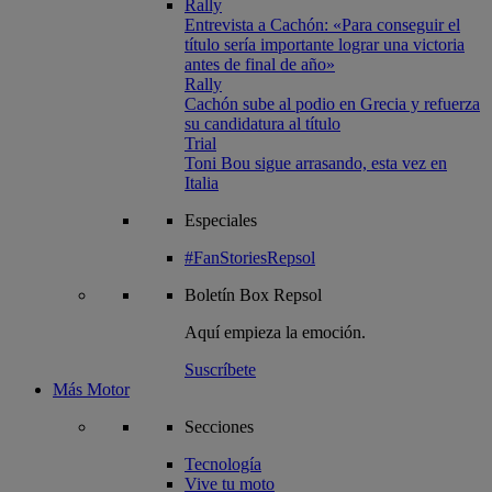
Rally
Entrevista a Cachón: «Para conseguir el
título sería importante lograr una victoria
antes de final de año»
Rally
Cachón sube al podio en Grecia y refuerza
su candidatura al título
Trial
Toni Bou sigue arrasando, esta vez en
Italia
Especiales
#FanStoriesRepsol
Boletín
Box Repsol
Aquí empieza la emoción.
Suscríbete
Más Motor
Secciones
Tecnología
Vive tu moto