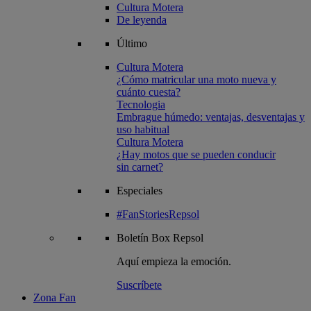
Cultura Motera
De leyenda
Último
Cultura Motera
¿Cómo matricular una moto nueva y
cuánto cuesta?
Tecnologia
Embrague húmedo: ventajas, desventajas y
uso habitual
Cultura Motera
¿Hay motos que se pueden conducir
sin carnet?
Especiales
#FanStoriesRepsol
Boletín
Box Repsol
Aquí empieza la emoción.
Suscríbete
Zona Fan