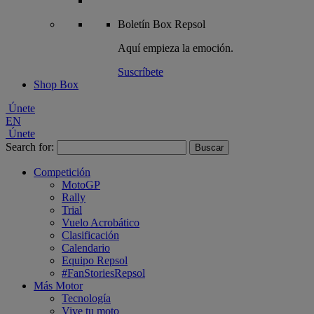
Boletín
Box Repsol
Aquí empieza la emoción.
Suscríbete
Shop Box
Únete
EN
Únete
Search for:
Competición
MotoGP
Rally
Trial
Vuelo Acrobático
Clasificación
Calendario
Equipo Repsol
#FanStoriesRepsol
Más Motor
Tecnología
Vive tu moto