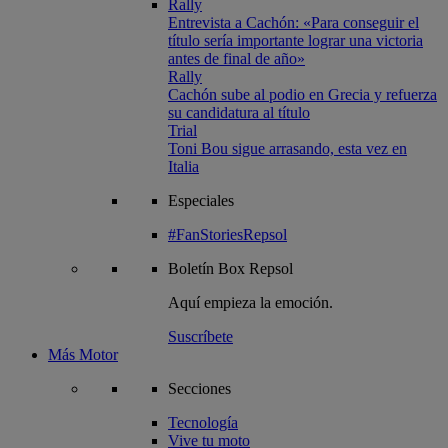
Rally
Entrevista a Cachón: «Para conseguir el
título sería importante lograr una victoria
antes de final de año»
Rally
Cachón sube al podio en Grecia y refuerza
su candidatura al título
Trial
Toni Bou sigue arrasando, esta vez en
Italia
Especiales
#FanStoriesRepsol
Boletín
Box Repsol
Aquí empieza la emoción.
Suscríbete
Más Motor
Secciones
Tecnología
Vive tu moto