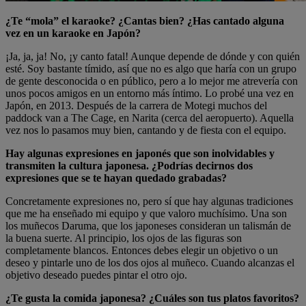
¿Te “mola” el karaoke? ¿Cantas bien? ¿Has cantado alguna
vez en un karaoke en Japón?
¡Ja, ja, ja! No, ¡y canto fatal! Aunque depende de dónde y con quién
esté. Soy bastante tímido, así que no es algo que haría con un grupo
de gente desconocida o en público, pero a lo mejor me atrevería con
unos pocos amigos en un entorno más íntimo. Lo probé una vez en
Japón, en 2013. Después de la carrera de Motegi muchos del
paddock van a The Cage, en Narita (cerca del aeropuerto). Aquella
vez nos lo pasamos muy bien, cantando y de fiesta con el equipo.
Hay algunas expresiones en japonés que son inolvidables y
transmiten la cultura japonesa. ¿Podrías decirnos dos
expresiones que se te hayan quedado grabadas?
Concretamente expresiones no, pero sí que hay algunas tradiciones
que me ha enseñado mi equipo y que valoro muchísimo. Una son
los muñecos Daruma, que los japoneses consideran un talismán de
la buena suerte. Al principio, los ojos de las figuras son
completamente blancos. Entonces debes elegir un objetivo o un
deseo y pintarle uno de los dos ojos al muñeco. Cuando alcanzas el
objetivo deseado puedes pintar el otro ojo.
¿Te gusta la comida japonesa? ¿Cuáles son tus platos favoritos?