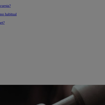
cuesta?
so habitual
et?