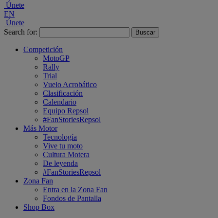
Únete
EN
Únete
Search for:
Competición
MotoGP
Rally
Trial
Vuelo Acrobático
Clasificación
Calendario
Equipo Repsol
#FanStoriesRepsol
Más Motor
Tecnología
Vive tu moto
Cultura Motera
De leyenda
#FanStoriesRepsol
Zona Fan
Entra en la Zona Fan
Fondos de Pantalla
Shop Box