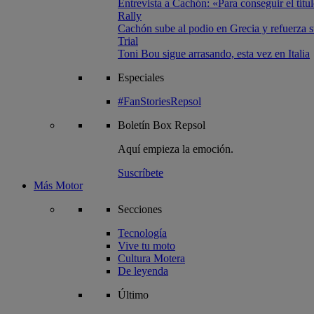
Entrevista a Cachón: «Para conseguir el títul
Rally
Cachón sube al podio en Grecia y refuerza su
Trial
Toni Bou sigue arrasando, esta vez en Italia
Especiales
#FanStoriesRepsol
Boletín
Box Repsol
Aquí empieza la emoción.
Suscríbete
Más Motor
Secciones
Tecnología
Vive tu moto
Cultura Motera
De leyenda
Último