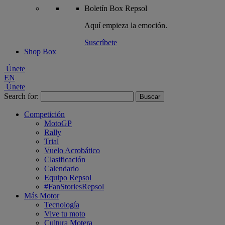
Boletín
Box Repsol
Aquí empieza la emoción.
Suscríbete
Shop Box
Únete
EN
Únete
Search for:
Competición
MotoGP
Rally
Trial
Vuelo Acrobático
Clasificación
Calendario
Equipo Repsol
#FanStoriesRepsol
Más Motor
Tecnología
Vive tu moto
Cultura Motera