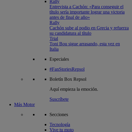
Rally
Entrevista a Cachón: «Para conseguir el
título sería importante lograr una victoria
antes de final de año»
Rally
Cachón sube al podio en Grecia y refuerza
su candidatura al título
Trial
Toni Bou sigue arrasando, esta vez en
Italia
Especiales
#FanStoriesRepsol
Boletín
Box Repsol
Aquí empieza la emoción.
Suscríbete
Más Motor
Secciones
Tecnología
Vive tu moto