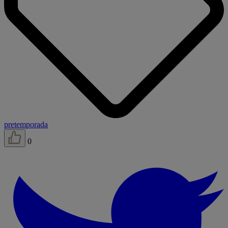
pretemporada
0