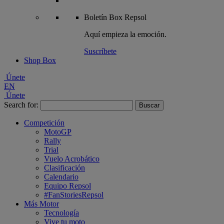
Boletín
Box Repsol
Aquí empieza la emoción.
Suscríbete
Shop Box
Únete
EN
Únete
Search for:
Competición
MotoGP
Rally
Trial
Vuelo Acrobático
Clasificación
Calendario
Equipo Repsol
#FanStoriesRepsol
Más Motor
Tecnología
Vive tu moto