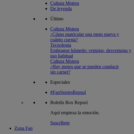
Cultura Motera
De leyenda
Último
Cultura Motera
¿Cómo matricular una moto nueva y
cuánto cuesta?
Tecnologia
Embrague húmedo: ventajas, desventajas y
uso habitual
Cultura Motera
¿Hay motos que se pueden conducir
sin carnet?
Especiales
#FanStoriesRepsol
Boletín
Box Repsol
Aquí empieza la emoción.
Suscríbete
Zona Fan