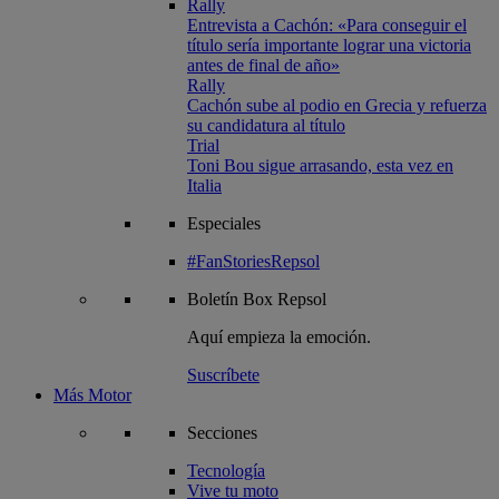
Rally
Entrevista a Cachón: «Para conseguir el
título sería importante lograr una victoria
antes de final de año»
Rally
Cachón sube al podio en Grecia y refuerza
su candidatura al título
Trial
Toni Bou sigue arrasando, esta vez en
Italia
Especiales
#FanStoriesRepsol
Boletín
Box Repsol
Aquí empieza la emoción.
Suscríbete
Más Motor
Secciones
Tecnología
Vive tu moto