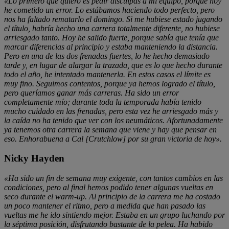
«Lo primero que quiero es pedir disculpas a mi equipo, porque hoy
he cometido un error. Lo estábamos haciendo todo perfecto, pero
nos ha faltado rematarlo el domingo. Si me hubiese estado jugando
el título, habría hecho una carrera totalmente diferente, no hubiese
arriesgado tanto. Hoy he salido fuerte, porque sabía que tenía que
marcar diferencias al principio y estaba manteniendo la distancia.
Pero en una de las dos frenadas fuertes, lo he hecho demasiado
tarde y, en lugar de alargar la trazada, que es lo que hecho durante
todo el año, he intentado mantenerla. En estos casos el límite es
muy fino. Seguimos contentos, porque ya hemos logrado el título,
pero queríamos ganar más carreras. Ha sido un error
completamente mío; durante toda la temporada había tenido
mucho cuidado en las frenadas, pero esta vez he arriesgado más y
la caída no ha tenido que ver con los neumáticos. Afortunadamente
ya tenemos otra carrera la semana que viene y hay que pensar en
eso. Enhorabuena a Cal [Crutchlow] por su gran victoria de hoy».
Nicky Hayden
«Ha sido un fin de semana muy exigente, con tantos cambios en las
condiciones, pero al final hemos podido tener algunas vueltas en
seco durante el warm-up. Al principio de la carrera me ha costado
un poco mantener el ritmo, pero a medida que han pasado las
vueltas me he ido sintiendo mejor. Estaba en un grupo luchando por
la séptima posición, disfrutando bastante de la pelea. Ha habido