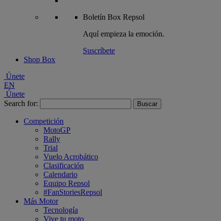
Boletín
Box Repsol
Aquí empieza la emoción.
Suscríbete
Shop Box
Únete
EN
Únete
Search for:
Competición
MotoGP
Rally
Trial
Vuelo Acrobático
Clasificación
Calendario
Equipo Repsol
#FanStoriesRepsol
Más Motor
Tecnología
Vive tu moto