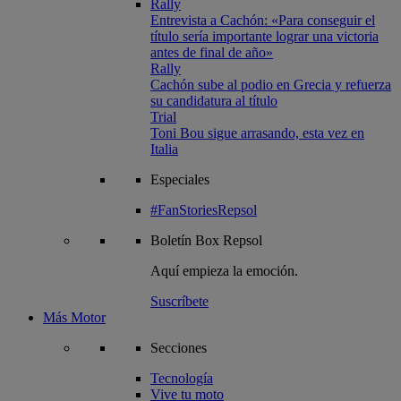
Rally
Entrevista a Cachón: «Para conseguir el
título sería importante lograr una victoria
antes de final de año»
Rally
Cachón sube al podio en Grecia y refuerza
su candidatura al título
Trial
Toni Bou sigue arrasando, esta vez en
Italia
Especiales
#FanStoriesRepsol
Boletín
Box Repsol
Aquí empieza la emoción.
Suscríbete
Más Motor
Secciones
Tecnología
Vive tu moto