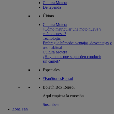
Cultura Motera
De leyenda
Último
Cultura Motera
¿Cómo matricular una moto nueva y
cuánto cuesta?
Tecnologia
Embrague húmedo: ventajas, desventajas y
uso habitual
Cultura Motera
¿Hay motos que se pueden conducir
sin carnet?
Especiales
#FanStoriesRepsol
Boletín
Box Repsol
Aquí empieza la emoción.
Suscríbete
Zona Fan