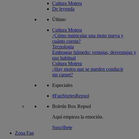
Cultura Motera
De leyenda
Último
Cultura Motera
¿Cómo matricular una moto nueva y
cuánto cuesta?
Tecnologia
Embrague húmedo: ventajas, desventajas y
uso habitual
Cultura Motera
¿Hay motos que se pueden conducir
sin carnet?
Especiales
#FanStoriesRepsol
Boletín
Box Repsol
Aquí empieza la emoción.
Suscríbete
Zona Fan