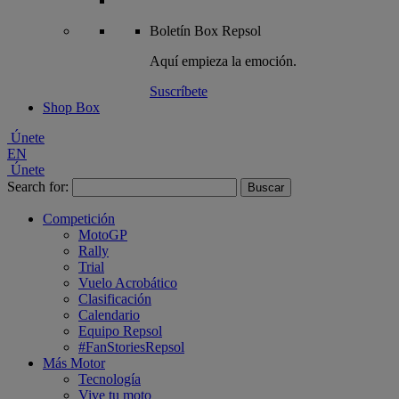
Boletín
Box Repsol
Aquí empieza la emoción.
Suscríbete
Shop Box
Únete
EN
Únete
Search for:
Competición
MotoGP
Rally
Trial
Vuelo Acrobático
Clasificación
Calendario
Equipo Repsol
#FanStoriesRepsol
Más Motor
Tecnología
Vive tu moto