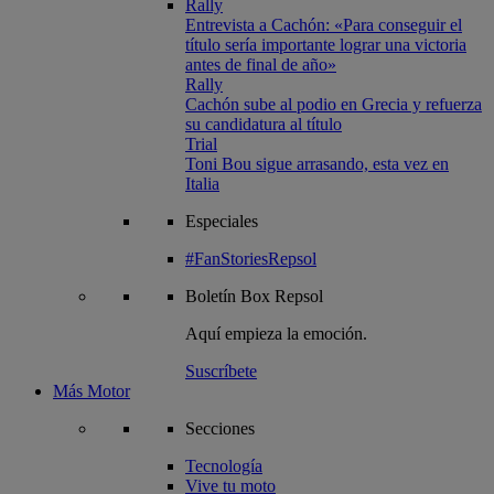
Rally
Entrevista a Cachón: «Para conseguir el
título sería importante lograr una victoria
antes de final de año»
Rally
Cachón sube al podio en Grecia y refuerza
su candidatura al título
Trial
Toni Bou sigue arrasando, esta vez en
Italia
Especiales
#FanStoriesRepsol
Boletín
Box Repsol
Aquí empieza la emoción.
Suscríbete
Más Motor
Secciones
Tecnología
Vive tu moto