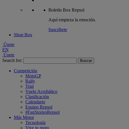
Boletín
Box Repsol
Aquí empieza la emoción.
Suscríbete
Shop Box
Únete
EN
Únete
Search for:
Competición
MotoGP
Rally
Trial
Vuelo Acrobático
Clasificación
Calendario
Equipo Repsol
#FanStoriesRepsol
Más Motor
Tecnología
Vive tu moto