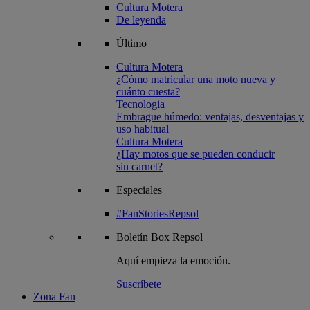
Cultura Motera
De leyenda
Último
Cultura Motera
¿Cómo matricular una moto nueva y
cuánto cuesta?
Tecnologia
Embrague húmedo: ventajas, desventajas y
uso habitual
Cultura Motera
¿Hay motos que se pueden conducir
sin carnet?
Especiales
#FanStoriesRepsol
Boletín
Box Repsol
Aquí empieza la emoción.
Suscríbete
Zona Fan