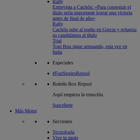
Rally
Entrevista a Cachón: «Para conseguir el
título sería importante lograr una victoria
antes de final de año»
Rally
Cachón sube al podio en Grecia y refuerza
su candidatura al título
Trial
Toni Bou sigue arrasando, esta vez en
Italia
Especiales
#FanStoriesRepsol
Boletín
Box Repsol
Aquí empieza la emoción.
Suscríbete
Más Motor
Secciones
Tecnología
Vive tu moto