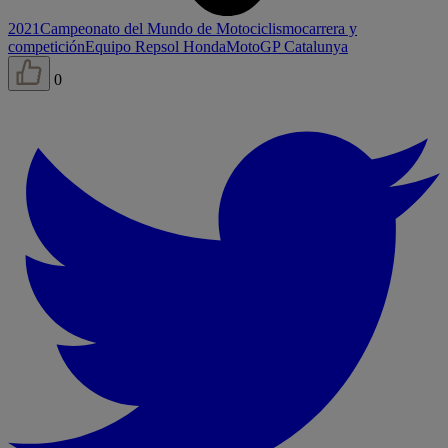
2021
Campeonato del Mundo de Motociclismo
carrera y
competición
Equipo Repsol Honda
MotoGP Catalunya
0