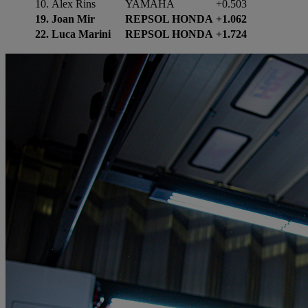
10. Álex Rins
YAMAHA
+0.503
19.
Joan Mir
REPSOL HONDA
+1.062
22.
Luca Marini
REPSOL HONDA
+1.724