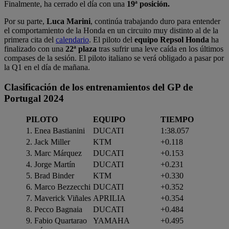
Finalmente, ha cerrado el día con una
19ª posición.
Por su parte,
Luca Marini
, continúa trabajando duro para entender
el comportamiento de la Honda en un circuito muy distinto al de la
primera cita del
calendario
. El piloto del
equipo Repsol Honda
ha
finalizado con una
22ª plaza
tras sufrir una leve caída en los últimos
compases de la sesión. El piloto italiano se verá obligado a pasar por
la Q1 en el día de mañana.
Clasificación de los entrenamientos del GP de
Portugal 2024
PILOTO
EQUIPO
TIEMPO
1. Enea Bastianini
DUCATI
1:38.057
2. Jack Miller
KTM
+0.118
3. Marc Márquez
DUCATI
+0.153
4. Jorge Martín
DUCATI
+0.231
5. Brad Binder
KTM
+0.330
6. Marco Bezzecchi
DUCATI
+0.352
7. Maverick Viñales
APRILIA
+0.354
8. Pecco Bagnaia
DUCATI
+0.484
9. Fabio Quartarao
YAMAHA
+0.495