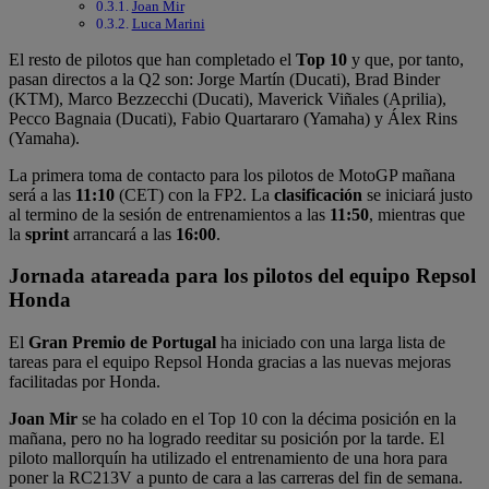
Joan Mir
Luca Marini
El resto de pilotos que han completado el
Top 10
y que, por tanto,
pasan directos a la Q2 son: Jorge Martín (Ducati), Brad Binder
(KTM), Marco Bezzecchi (Ducati), Maverick Viñales (Aprilia),
Pecco Bagnaia (Ducati), Fabio Quartararo (Yamaha) y Álex Rins
(Yamaha).
La primera toma de contacto para los pilotos de MotoGP mañana
será a las
11:10
(CET) con la FP2. La
clasificación
se iniciará justo
al termino de la sesión de entrenamientos a las
11:50
, mientras que
la
sprint
arrancará a las
16:00
.
Jornada atareada para los pilotos del equipo Repsol
Honda
El
Gran Premio de Portugal
ha iniciado con una larga lista de
tareas para el equipo Repsol Honda gracias a las nuevas mejoras
facilitadas por Honda.
Joan Mir
se ha colado en el Top 10 con la décima posición en la
mañana, pero no ha logrado reeditar su posición por la tarde. El
piloto mallorquín ha utilizado el entrenamiento de una hora para
poner la RC213V a punto de cara a las carreras del fin de semana.