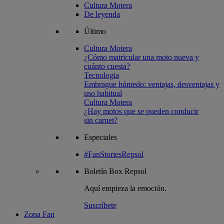
Cultura Motera
De leyenda
Último
Cultura Motera
¿Cómo matricular una moto nueva y
cuánto cuesta?
Tecnologia
Embrague húmedo: ventajas, desventajas y
uso habitual
Cultura Motera
¿Hay motos que se pueden conducir
sin carnet?
Especiales
#FanStoriesRepsol
Boletín
Box Repsol
Aquí empieza la emoción.
Suscríbete
Zona Fan