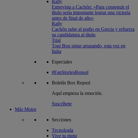
Rally
Entrevista a Cachón: «Para conseguir el
título sería importante lograr una victoria
antes de final de año»
Rally
Cachón sube al podio en Grecia y refuerza
su candidatura al título
Trial
Toni Bou sigue arrasando, esta vez en
Italia
Especiales
#FanStoriesRepsol
Boletín
Box Repsol
Aquí empieza la emoción.
Suscríbete
Más Motor
Secciones
Tecnología
Vive tu moto