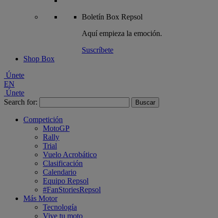
Boletín
Box Repsol
Aquí empieza la emoción.
Suscríbete
Shop Box
Únete
EN
Únete
Search for:
Competición
MotoGP
Rally
Trial
Vuelo Acrobático
Clasificación
Calendario
Equipo Repsol
#FanStoriesRepsol
Más Motor
Tecnología
Vive tu moto