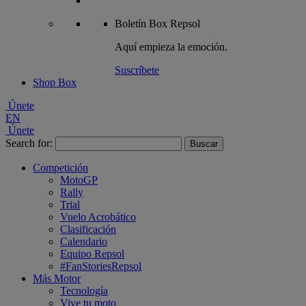
Boletín
Box Repsol
Aquí empieza la emoción.
Suscríbete
Shop Box
Únete
EN
Únete
Search for:
Competición
MotoGP
Rally
Trial
Vuelo Acrobático
Clasificación
Calendario
Equipo Repsol
#FanStoriesRepsol
Más Motor
Tecnología
Vive tu moto