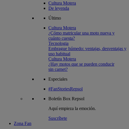
Cultura Motera
De leyenda
Último
Cultura Motera
¿Cómo matricular una moto nueva y
cuánto cuesta?
Tecnologia
Embrague húmedo: ventajas, desventajas y
uso habitual
Cultura Motera
¿Hay motos que se pueden conducir
sin carnet?
Especiales
#FanStoriesRepsol
Boletín
Box Repsol
Aquí empieza la emoción.
Suscríbete
Zona Fan