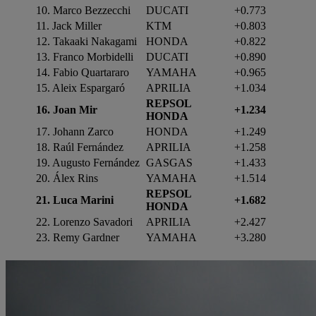
10. Marco Bezzecchi
DUCATI
+0.773
11. Jack Miller
KTM
+0.803
12. Takaaki Nakagami
HONDA
+0.822
13. Franco Morbidelli
DUCATI
+0.890
14. Fabio Quartararo
YAMAHA
+0.965
15. Aleix Espargaró
APRILIA
+1.034
REPSOL
16. Joan Mir
+1.234
HONDA
17. Johann Zarco
HONDA
+1.249
18. Raúl Fernández
APRILIA
+1.258
19. Augusto Fernández
GASGAS
+1.433
20. Álex Rins
YAMAHA
+1.514
REPSOL
21. Luca Marini
+1.682
HONDA
22. Lorenzo Savadori
APRILIA
+2.427
23. Remy Gardner
YAMAHA
+3.280