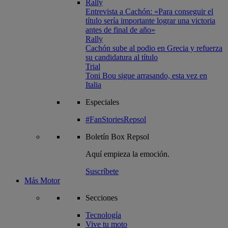
Rally
Entrevista a Cachón: «Para conseguir el
título sería importante lograr una victoria
antes de final de año»
Rally
Cachón sube al podio en Grecia y refuerza
su candidatura al título
Trial
Toni Bou sigue arrasando, esta vez en
Italia
Especiales
#FanStoriesRepsol
Boletín
Box Repsol
Aquí empieza la emoción.
Suscríbete
Más Motor
Secciones
Tecnología
Vive tu moto