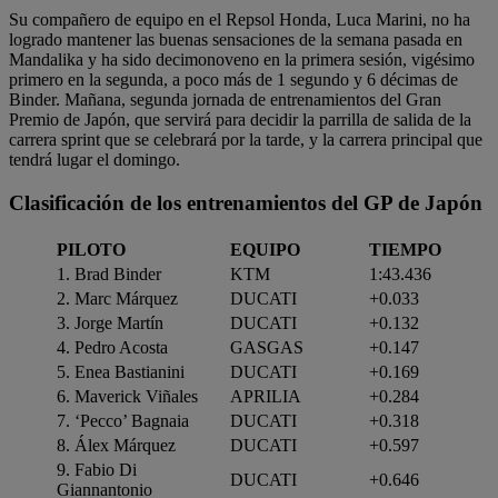
Su compañero de equipo en el Repsol Honda, Luca Marini, no ha
logrado mantener las buenas sensaciones de la semana pasada en
Mandalika y ha sido decimonoveno en la primera sesión, vigésimo
primero en la segunda, a poco más de 1 segundo y 6 décimas de
Binder. Mañana, segunda jornada de entrenamientos del Gran
Premio de Japón, que servirá para decidir la parrilla de salida de la
carrera sprint que se celebrará por la tarde, y la carrera principal que
tendrá lugar el domingo.
Clasificación de los entrenamientos del GP de Japón
PILOTO
EQUIPO
TIEMPO
1. Brad Binder
KTM
1:43.436
2. Marc Márquez
DUCATI
+0.033
3. Jorge Martín
DUCATI
+0.132
4. Pedro Acosta
GASGAS
+0.147
5. Enea Bastianini
DUCATI
+0.169
6. Maverick Viñales
APRILIA
+0.284
7. ‘Pecco’ Bagnaia
DUCATI
+0.318
8. Álex Márquez
DUCATI
+0.597
9. Fabio Di
DUCATI
+0.646
Giannantonio