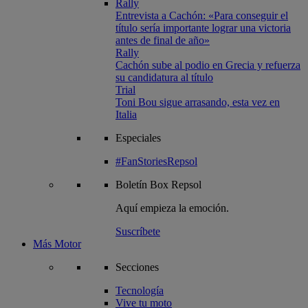
Rally
Entrevista a Cachón: «Para conseguir el
título sería importante lograr una victoria
antes de final de año»
Rally
Cachón sube al podio en Grecia y refuerza
su candidatura al título
Trial
Toni Bou sigue arrasando, esta vez en
Italia
Especiales
#FanStoriesRepsol
Boletín
Box Repsol
Aquí empieza la emoción.
Suscríbete
Más Motor
Secciones
Tecnología
Vive tu moto