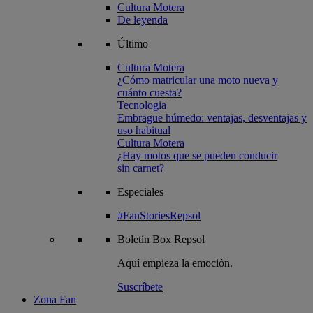
Cultura Motera
De leyenda
Último
Cultura Motera
¿Cómo matricular una moto nueva y
cuánto cuesta?
Tecnologia
Embrague húmedo: ventajas, desventajas y
uso habitual
Cultura Motera
¿Hay motos que se pueden conducir
sin carnet?
Especiales
#FanStoriesRepsol
Boletín
Box Repsol
Aquí empieza la emoción.
Suscríbete
Zona Fan