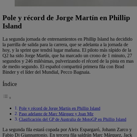
Pole y récord de Jorge Martín en Phillip
Island
La segunda jornada de entrenamientos en Phillip Island ha decidido
la parrilla de salida para la carrera, que se adelanta a la jornada de
hoy, y la sprint que tendrá lugar mañana. El piloto más rápido de la
Q2 ha sido Jorge Martín, que ha marcado un crono de 1 minuto, 27
segundos y 246 milésimas, pulverizando el récord de la pista en mas
de medio segundo. El español compartirá primera fila con Brad
Binder y el líder del Mundial, Pecco Bagnaia.
Índice
Pole y récord de Jorge Martín en Phillip Island
Paso adelante de Marc Márquez y Joan Mir
Clasificación del GP de Australia de MotoGP en Phillip Island
La segunda fila estará copada por Aleix Espargaró, Johann Zarco y
Fabio Di Giannantonio. En tercera fila saldrán Marc Márquez, Jack