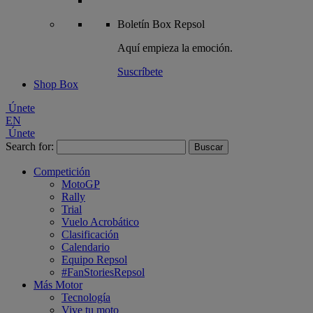
Boletín
Box Repsol
Aquí empieza la emoción.
Suscríbete
Shop Box
Únete
EN
Únete
Search for:
Competición
MotoGP
Rally
Trial
Vuelo Acrobático
Clasificación
Calendario
Equipo Repsol
#FanStoriesRepsol
Más Motor
Tecnología
Vive tu moto