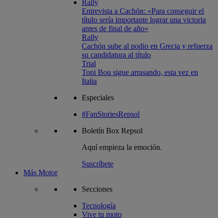
Rally
Entrevista a Cachón: «Para conseguir el
título sería importante lograr una victoria
antes de final de año»
Rally
Cachón sube al podio en Grecia y refuerza
su candidatura al título
Trial
Toni Bou sigue arrasando, esta vez en
Italia
Especiales
#FanStoriesRepsol
Boletín
Box Repsol
Aquí empieza la emoción.
Suscríbete
Más Motor
Secciones
Tecnología
Vive tu moto