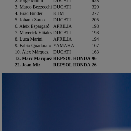
2. Jorge Martín
DUCATI
428
3. Marco Bezzecchi
DUCATI
329
4. Brad Binder
KTM
277
5. Johann Zarco
DUCATI
205
6. Aleix Espargaró
APRILIA
198
7. Maverick Viñales
DUCATI
198
8. Luca Marini
APRILIA
194
9. Fabio Quartararo
YAMAHA
167
10. Álex Márquez
DUCATI
163
13. Marc Márquez
REPSOL HONDA
96
22. Joan Mir
REPSOL HONDA
26