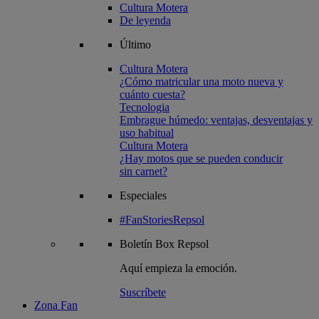
Cultura Motera
De leyenda
Último
Cultura Motera
¿Cómo matricular una moto nueva y
cuánto cuesta?
Tecnologia
Embrague húmedo: ventajas, desventajas y
uso habitual
Cultura Motera
¿Hay motos que se pueden conducir
sin carnet?
Especiales
#FanStoriesRepsol
Boletín
Box Repsol
Aquí empieza la emoción.
Suscríbete
Zona Fan