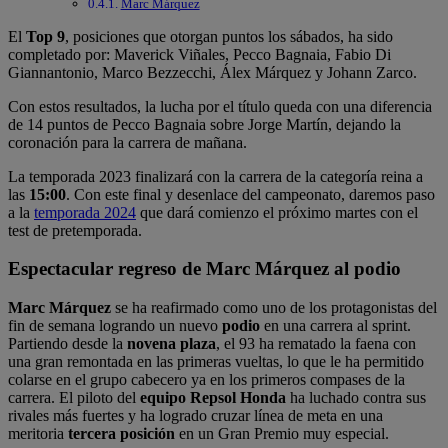
Marc Márquez
El
Top 9
, posiciones que otorgan puntos los sábados, ha sido
completado por: Maverick Viñales, Pecco Bagnaia, Fabio Di
Giannantonio, Marco Bezzecchi, Álex Márquez y Johann Zarco.
Con estos resultados, la lucha por el título queda con una diferencia
de 14 puntos de Pecco Bagnaia sobre Jorge Martín, dejando la
coronación para la carrera de mañana.
La temporada 2023 finalizará con la carrera de la categoría reina a
las
15:00
. Con este final y desenlace del campeonato, daremos paso
a la
temporada 2024
que dará comienzo el próximo martes con el
test de pretemporada.
Espectacular regreso de Marc Márquez al podio
Marc Márquez
se ha reafirmado como uno de los protagonistas del
fin de semana logrando un nuevo
podio
en una carrera al sprint.
Partiendo desde la
novena plaza
, el 93 ha rematado la faena con
una gran remontada en las primeras vueltas, lo que le ha permitido
colarse en el grupo cabecero ya en los primeros compases de la
carrera. El piloto del
equipo Repsol Honda
ha luchado contra sus
rivales más fuertes y ha logrado cruzar línea de meta en una
meritoria
tercera posición
en un Gran Premio muy especial.