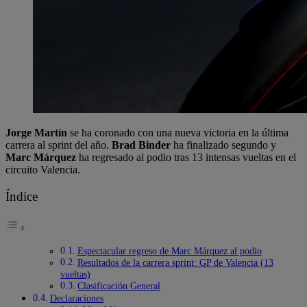
Jorge Martín
se ha coronado con una nueva victoria en la última
carrera al sprint del año.
Brad Binder
ha finalizado segundo y
Marc Márquez
ha regresado al podio tras 13 intensas vueltas en el
circuito Valencia.
Índice
Espectacular regreso de Marc Márquez al podio
Resultados de la carrera sprint: GP de Valencia (13
vueltas)
Clasificación General
Declaraciones