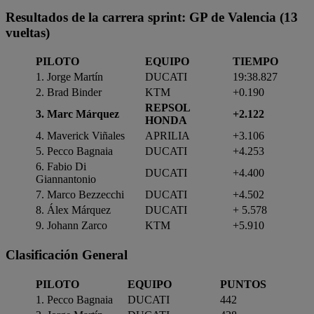
Resultados de la carrera sprint: GP de Valencia (13
vueltas)
PILOTO
EQUIPO
TIEMPO
1. Jorge Martín
DUCATI
19:38.827
2. Brad Binder
KTM
+0.190
REPSOL
3. Marc Márquez
+2.122
HONDA
4. Maverick Viñales
APRILIA
+3.106
5. Pecco Bagnaia
DUCATI
+4.253
6. Fabio Di
DUCATI
+4.400
Giannantonio
7. Marco Bezzecchi
DUCATI
+4.502
8. Álex Márquez
DUCATI
+ 5.578
9. Johann Zarco
KTM
+5.910
Clasificación General
PILOTO
EQUIPO
PUNTOS
1. Pecco Bagnaia
DUCATI
442