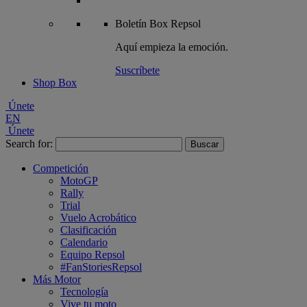
Boletín
Box Repsol
Aquí empieza la emoción.
Suscríbete
Shop Box
Únete
EN
Únete
Search for:
Competición
MotoGP
Rally
Trial
Vuelo Acrobático
Clasificación
Calendario
Equipo Repsol
#FanStoriesRepsol
Más Motor
Tecnología
Vive tu moto