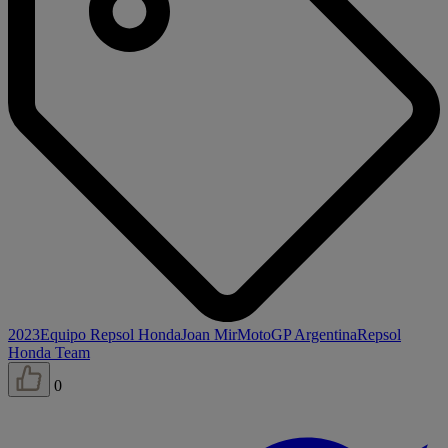
2023
Equipo Repsol Honda
Joan Mir
MotoGP Argentina
Repsol
Honda Team
0