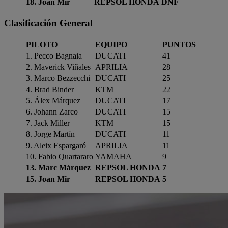
18. Joan Mir
REPSOL HONDA
DNF
Clasificación General
PILOTO
EQUIPO
PUNTOS
1. Pecco Bagnaia
DUCATI
41
2. Maverick Viñales
APRILIA
28
3. Marco Bezzecchi
DUCATI
25
4. Brad Binder
KTM
22
5. Álex Márquez
DUCATI
17
6. Johann Zarco
DUCATI
15
7. Jack Miller
KTM
15
8. Jorge Martín
DUCATI
11
9. Aleix Espargaró
APRILIA
11
10. Fabio Quartararo
YAMAHA
9
13. Marc Márquez
REPSOL HONDA
7
15. Joan Mir
REPSOL HONDA
5