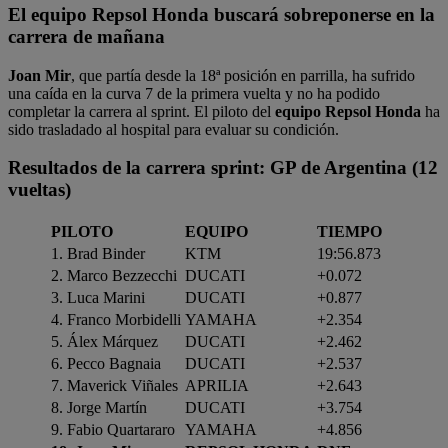
El equipo Repsol Honda buscará sobreponerse en la
carrera de mañana
Joan Mir
,
que partía desde la 18ª posición en parrilla, ha sufrido
una caída en la curva 7 de la primera vuelta y no ha podido
completar la carrera al sprint. El piloto del
equipo Repsol Honda
ha
sido trasladado al hospital para evaluar su condición.
Resultados de la carrera sprint: GP de Argentina (12
vueltas)
PILOTO
EQUIPO
TIEMPO
1. Brad Binder
KTM
19:56.873
2. Marco Bezzecchi
DUCATI
+0.072
3. Luca Marini
DUCATI
+0.877
4. Franco Morbidelli
YAMAHA
+2.354
5. Álex Márquez
DUCATI
+2.462
6. Pecco Bagnaia
DUCATI
+2.537
7. Maverick Viñales
APRILIA
+2.643
8. Jorge Martín
DUCATI
+3.754
9. Fabio Quartararo
YAMAHA
+4.856