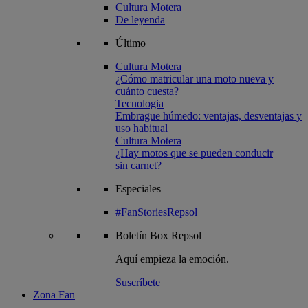
Cultura Motera
De leyenda
Último
Cultura Motera
¿Cómo matricular una moto nueva y
cuánto cuesta?
Tecnologia
Embrague húmedo: ventajas, desventajas y
uso habitual
Cultura Motera
¿Hay motos que se pueden conducir
sin carnet?
Especiales
#FanStoriesRepsol
Boletín
Box Repsol
Aquí empieza la emoción.
Suscríbete
Zona Fan