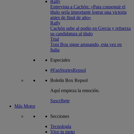
Rally
Entrevista a Cachón: «Para conseguir el
título sería importante lograr una victoria
antes de final de año»
Rally
Cachón sube al podio en Grecia y refuerza
su candidatura al título
Trial
Toni Bou sigue arrasando, esta vez en
Italia
Especiales
#FanStoriesRepsol
Boletín
Box Repsol
Aquí empieza la emoción.
Suscríbete
Más Motor
Secciones
Tecnología
Vive tu moto