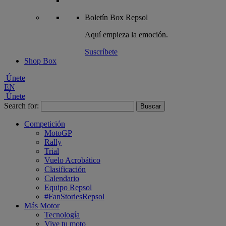
Boletín
Box Repsol
Aquí empieza la emoción.
Suscríbete
Shop Box
Únete
EN
Únete
Search for:
Competición
MotoGP
Rally
Trial
Vuelo Acrobático
Clasificación
Calendario
Equipo Repsol
#FanStoriesRepsol
Más Motor
Tecnología
Vive tu moto