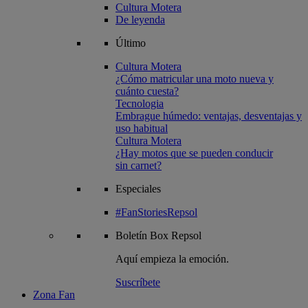
Cultura Motera
De leyenda
Último
Cultura Motera
¿Cómo matricular una moto nueva y
cuánto cuesta?
Tecnologia
Embrague húmedo: ventajas, desventajas y
uso habitual
Cultura Motera
¿Hay motos que se pueden conducir
sin carnet?
Especiales
#FanStoriesRepsol
Boletín
Box Repsol
Aquí empieza la emoción.
Suscríbete
Zona Fan