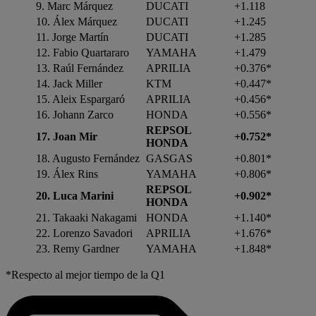
9. Marc Márquez
DUCATI
+1.118
10. Álex Márquez
DUCATI
+1.245
11. Jorge Martín
DUCATI
+1.285
12. Fabio Quartararo
YAMAHA
+1.479
13. Raúl Fernández
APRILIA
+0.376*
14. Jack Miller
KTM
+0.447*
15. Aleix Espargaró
APRILIA
+0.456*
16. Johann Zarco
HONDA
+0.556*
REPSOL
17. Joan Mir
+0.752*
HONDA
18. Augusto Fernández
GASGAS
+0.801*
19. Álex Rins
YAMAHA
+0.806*
REPSOL
20. Luca Marini
+0.902*
HONDA
21. Takaaki Nakagami
HONDA
+1.140*
22. Lorenzo Savadori
APRILIA
+1.676*
23. Remy Gardner
YAMAHA
+1.848*
*Respecto al mejor tiempo de la Q1