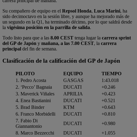
carrera principal de mañana.
Su compañero de equipo en el
Repsol Honda
,
Luca Marini
, ha
sido decimoctavo en la sesión libre, y aunque ha mejorado más de
un segundo en la Q1, ha terminado décimo, por lo que saldrá desde
la
vigésima posición en la parrilla de salida
.
Todo listo para que a las
8.00 CEST
tenga lugar la
carrera sprint
del GP de Japón
y
mañana, a las 7.00 CEST
, la
carrera
principal
del fin de semana.
Clasificación de la calificación del GP de Japón
PILOTO
EQUIPO
TIEMPO
1. Pedro Acosta
GASGAS
1:43.018
2. ‘Pecco’ Bagnaia
DUCATI
+0.246
3. Maverick Viñales
APRILIA
+0.423
4. Enea Bastianini
DUCATI
+0.521
5. Brad Binder
KTM
+0.643
6. Franco Morbidelli
DUCATI
+0.810
7. Fabio Di
DUCATI
+0.980
Giannantonio
8. Marco Bezzecchi
DUCATI
+1.055