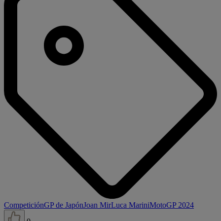
Competición
GP de Japón
Joan Mir
Luca Marini
MotoGP 2024