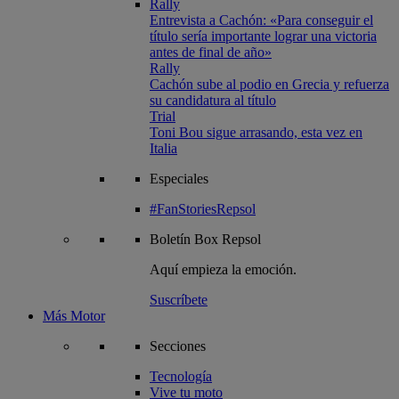
Rally
Entrevista a Cachón: «Para conseguir el
título sería importante lograr una victoria
antes de final de año»
Rally
Cachón sube al podio en Grecia y refuerza
su candidatura al título
Trial
Toni Bou sigue arrasando, esta vez en
Italia
Especiales
#FanStoriesRepsol
Boletín
Box Repsol
Aquí empieza la emoción.
Suscríbete
Más Motor
Secciones
Tecnología
Vive tu moto