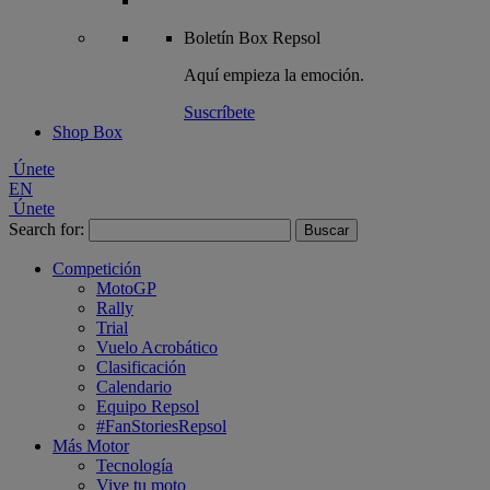
Boletín
Box Repsol
Aquí empieza la emoción.
Suscríbete
Shop Box
Únete
EN
Únete
Search for:
Competición
MotoGP
Rally
Trial
Vuelo Acrobático
Clasificación
Calendario
Equipo Repsol
#FanStoriesRepsol
Más Motor
Tecnología
Vive tu moto