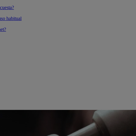
cuesta?
so habitual
et?