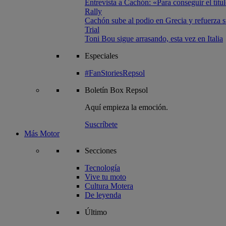
Entrevista a Cachón: «Para conseguir el títul
Rally
Cachón sube al podio en Grecia y refuerza su
Trial
Toni Bou sigue arrasando, esta vez en Italia
Especiales
#FanStoriesRepsol
Boletín
Box Repsol
Aquí empieza la emoción.
Suscríbete
Más Motor
Secciones
Tecnología
Vive tu moto
Cultura Motera
De leyenda
Último