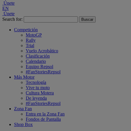
Únete
EN
Únete
Search for:
Competición
MotoGP
Rally
Trial
Vuelo Acrobático
Clasificación
Calendario
Equipo Repsol
#FanStoriesRepsol
Más Motor
Tecnología
Vive tu moto
Cultura Motera
De leyenda
#FanStoriesRepsol
Zona Fan
Entra en la Zona Fan
Fondos de Pantalla
Shop Box